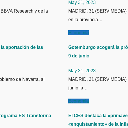
May 31, 2023
MADRID, 31 (SERVIMEDIA) La Guardia Civil y la Inspección de Trabajo han llevado a cabo
en la provincia…
Economía
la aportación de las
Gotemburgo acogerá la próx
9 de junio
May 31, 2023
MADRID, 31 (SERVIMEDIA) La ciudad sueca de Gotemburgo acogerá los días 7, 8 y 9 de
junio la…
Economía
 programa ES-Transforma
El CES destaca la «primave
«enquistamiento» de la infl