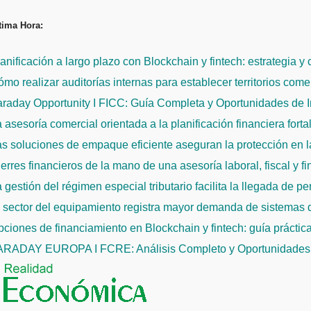
Saltar
tima Hora:
al
contenido
anificación a largo plazo con Blockchain y fintech: estrategia y
mo realizar auditorías internas para establecer territorios come
raday Opportunity I FICC: Guía Completa y Oportunidades de 
 asesoría comercial orientada a la planificación financiera fort
s soluciones de empaque eficiente aseguran la protección en la
erres financieros de la mano de una asesoría laboral, fiscal y f
 gestión del régimen especial tributario facilita la llegada de p
l sector del equipamiento registra mayor demanda de sistemas
ciones de financiamiento en Blockchain y fintech: guía práctic
ARADAY EUROPA I FCRE: Análisis Completo y Oportunidades 