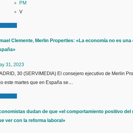
PM
V
conomía
smael Clemente, Merlin Properties: «La economía no es una
spaña»
ay 31, 2023
ijo este martes que en España se…
conomía
conomistas dudan de que «el comportamiento positivo del 
ue ver con la reforma laboral»