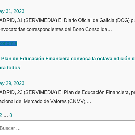
ay 31, 2023
onvocatorias correspondientes del Bono Consolida…
conomía
l Plan de Educación Financiera convoca la octava edición d
ara todos’
ay 29, 2023
acional del Mercado de Valores (CNMV),…
aginación
2
…
8
e
scar:
ntradas