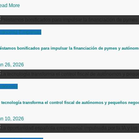
ead More
conomía
Empresas
éstamos bonificados para impulsar la financiación de pymes y autóno
un 26, 2026
conomía
 tecnología transforma el control fiscal de autónomos y pequeños nego
un 10, 2026