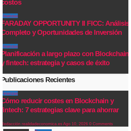
costos
Finanzas
FARADAY OPPORTUNITY II FICC: Análisis
Completo y Oportunidades de Inversión
Finanzas
Planificación a largo plazo con Blockchain
y fintech: estrategia y casos de éxito
Publicaciones Recientes
Finanzas
Cómo reducir costes en Blockchain y
fintech: 7 estrategias clave para ahorrar
Redacción realidadeconomica.es
Ago 10, 2026
0 Comments