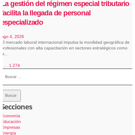
La gestión del régimen especial tributario
facilita la llegada de personal
especializado
Ago 4, 2026
El mercado laboral internacional impulsa la movilidad geográfica de
profesionales con alta capacitación en sectores estratégicos como
la…
aginación
2
…
1.274
Buscar:
e
ntradas
Secciones
Economía
Educación
Empresas
Energía