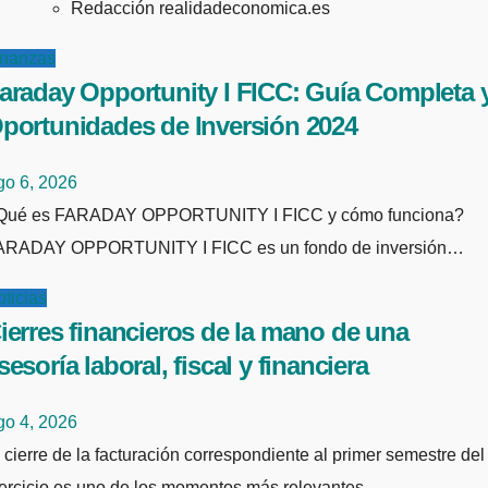
Redacción realidadeconomica.es
inanzas
araday Opportunity I FICC: Guía Completa 
portunidades de Inversión 2024
go 6, 2026
 y cómo funciona?
ARADAY OPPORTUNITY I FICC es un fondo de inversión…
ticias
ierres financieros de la mano de una
sesoría laboral, fiscal y financiera
go 4, 2026
jercicio es uno de los momentos más relevantes…