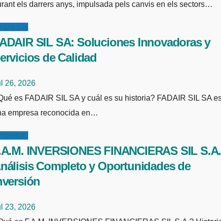
rant els darrers anys, impulsada pels canvis en els sectors…
mpresas
ADAIR SIL SA: Soluciones Innovadoras y
ervicios de Calidad
l 26, 2026
ia? FADAIR SIL SA es
na empresa reconocida en…
mpresas
.A.M. INVERSIONES FINANCIERAS SIL S.A.
nálisis Completo y Oportunidades de
nversión
l 23, 2026