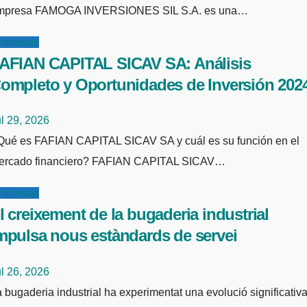
mpresa FAMOGA INVERSIONES SIL S.A. es una…
mpresas
AFIAN CAPITAL SICAV SA: Análisis
ompleto y Oportunidades de Inversión 202
l 29, 2026
es su función en el
ercado financiero? FAFIAN CAPITAL SICAV…
mpresas
l creixement de la bugaderia industrial
mpulsa nous estàndards de servei
l 26, 2026