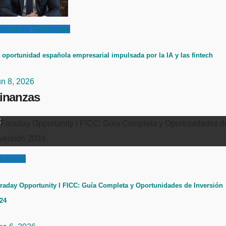
conomía
Tecnología
 oportunidad española empresarial impulsada por la IA y las fintech
un 8, 2026
inanzas
inanzas
raday Opportunity I FICC: Guía Completa y Oportunidades de Inversión
24