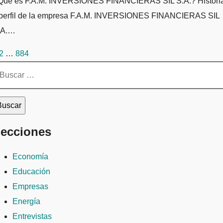
 SIL S.A.? Historia
 perfil de la empresa F.A.M. INVERSIONES FINANCIERAS SIL
.A.…
aginación
2
…
884
e
scar:
ntradas
ecciones
Economía
Educación
Empresas
Energía
Entrevistas