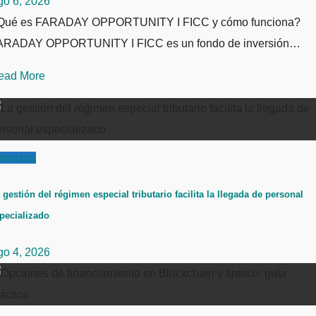
go 6, 2026
Qué es FARADAY OPPORTUNITY I FICC y cómo funciona?
ARADAY OPPORTUNITY I FICC es un fondo de inversión…
ead More
inanzas
 gestión del régimen especial tributario facilita la llegada de personal
pecializado
go 4, 2026