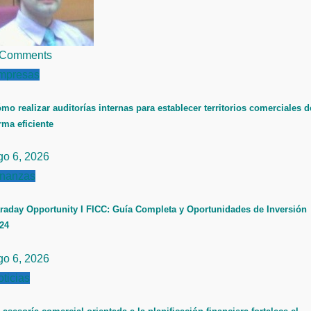
 Comments
mpresas
mo realizar auditorías internas para establecer territorios comerciales d
rma eficiente
go 6, 2026
inanzas
raday Opportunity I FICC: Guía Completa y Oportunidades de Inversión
24
go 6, 2026
ticias