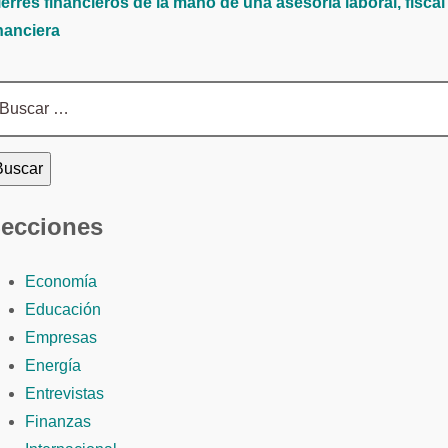
erres financieros de la mano de una asesoría laboral, fiscal
nanciera
scar:
ecciones
Economía
Educación
Empresas
Energía
Entrevistas
Finanzas