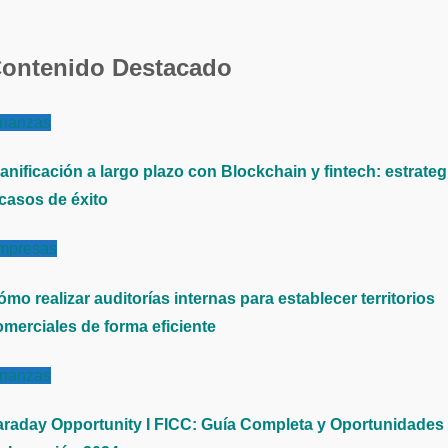
ontenido Destacado
inanzas
anificación a largo plazo con Blockchain y fintech: estrateg
 casos de éxito
mpresas
mo realizar auditorías internas para establecer territorios
omerciales de forma eficiente
inanzas
araday Opportunity I FICC: Guía Completa y Oportunidades