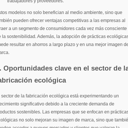
trabajadores y proveedores.
tos modelos no solo benefician al medio ambiente, sino que
mbién pueden ofrecer ventajas competitivas a las empresas al
traer a un segmento de consumidores cada vez más consciente
 la sostenibilidad. Además, la adopción de prácticas ecológica
ede resultar en ahorros a largo plazo y en una mejor imagen d
arca.
. Oportunidades clave en el sector de l
abricación ecológica
 sector de la fabricación ecológica está experimentando un
ecimiento significativo debido a la creciente demanda de
oductos sostenibles. Las empresas que se enfocan en práctica
cológicas no solo mejoran su imagen de marca, sino que tambi
eden acceder a nuevos mercados y clientes que valoran la