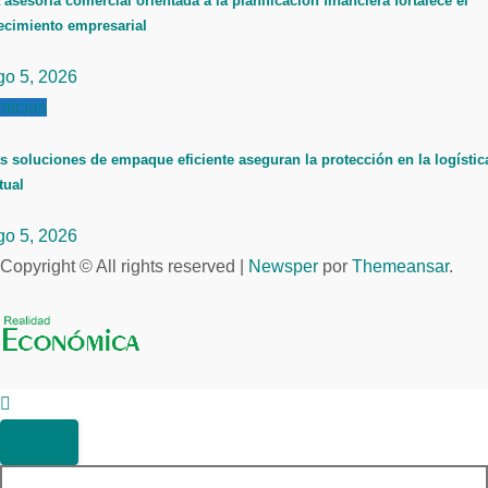
 asesoría comercial orientada a la planificación financiera fortalece el
ecimiento empresarial
go 5, 2026
ticias
s soluciones de empaque eficiente aseguran la protección en la logístic
tual
go 5, 2026
Copyright © All rights reserved
|
Newsper
por
Themeansar
.
Buscar: