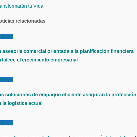
ransformarán tu Vida
ntradas
oticias relacionadas
ticias
 asesoría comercial orientada a la planificación financiera
rtalece el crecimiento empresarial
ticias
as soluciones de empaque eficiente aseguran la protección
 la logística actual
ticias