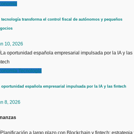
conomía
 tecnología transforma el control fiscal de autónomos y pequeños
gocios
un 10, 2026
conomía
Tecnología
 oportunidad española empresarial impulsada por la IA y las fintech
un 8, 2026
inanzas