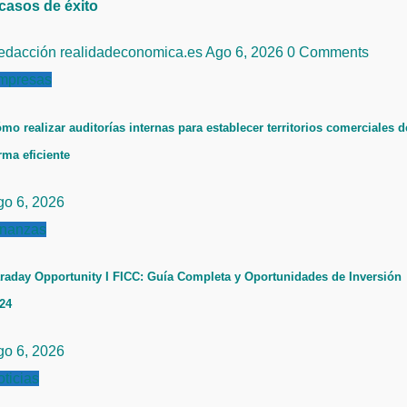
 casos de éxito
edacción realidadeconomica.es
Ago 6, 2026
0 Comments
mpresas
mo realizar auditorías internas para establecer territorios comerciales d
rma eficiente
go 6, 2026
inanzas
raday Opportunity I FICC: Guía Completa y Oportunidades de Inversión
24
go 6, 2026
ticias