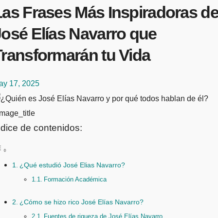
Las Frases Más Inspiradoras d
José Elías Navarro que
Transformarán tu Vida
ay 17, 2025
mage_title
ndice de contenidos:
¿Qué estudió José Elias Navarro?
Formación Académica
¿Cómo se hizo rico José Elías Navarro?
Fuentes de riqueza de José Elías Navarro