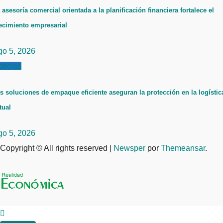
 asesoría comercial orientada a la planificación financiera fortalece el
ecimiento empresarial
go 5, 2026
ticias
s soluciones de empaque eficiente aseguran la protección en la logístic
tual
go 5, 2026
Copyright © All rights reserved
|
Newsper
por
Themeansar
.