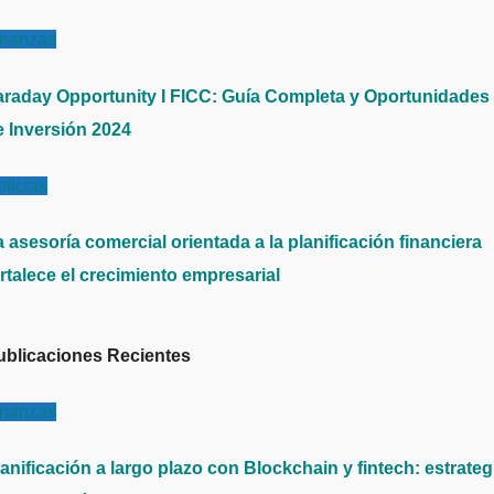
inanzas
araday Opportunity I FICC: Guía Completa y Oportunidades
e Inversión 2024
ticias
 asesoría comercial orientada a la planificación financiera
rtalece el crecimiento empresarial
ublicaciones Recientes
inanzas
anificación a largo plazo con Blockchain y fintech: estrateg