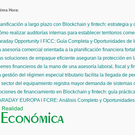
Saltar
tima Hora:
al
contenido
anificación a largo plazo con Blockchain y fintech: estrategia y
mo realizar auditorías internas para establecer territorios come
raday Opportunity I FICC: Guía Completa y Oportunidades de 
 asesoría comercial orientada a la planificación financiera fort
s soluciones de empaque eficiente aseguran la protección en la
erres financieros de la mano de una asesoría laboral, fiscal y f
 gestión del régimen especial tributario facilita la llegada de p
l sector del equipamiento registra mayor demanda de sistemas
ciones de financiamiento en Blockchain y fintech: guía práctic
ARADAY EUROPA I FCRE: Análisis Completo y Oportunidades 