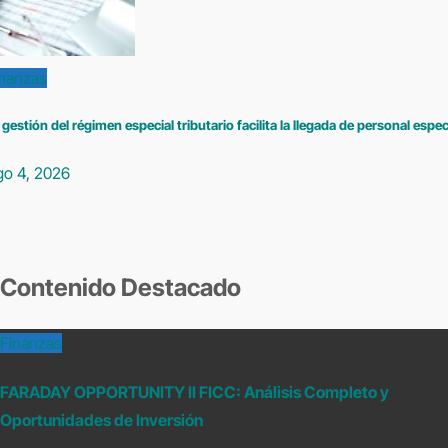
inanzas
 gestión del régimen especial tributario facilita la llegada de personal espe
go 4, 2026
Contenido Destacado
Finanzas
FARADAY OPPORTUNITY II FICC: Análisis Completo y
Oportunidades de Inversión