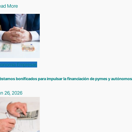
ead More
conomía
Empresas
éstamos bonificados para impulsar la financiación de pymes y autónomos
un 26, 2026