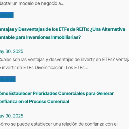
daptar un modelo de negocio a…
inanzas
ntajas y Desventajas de los ETFs de REITs: ¿Una Alternativa
ntable para Inversiones Inmobiliarias?
ay 30, 2025
Fs? Ventajas
 invertir en ETFs Diversificación: Los ETFs…
mpresas
ómo Establecer Prioridades Comerciales para Generar
onfianza en el Proceso Comercial
ay 30, 2025
nza con el