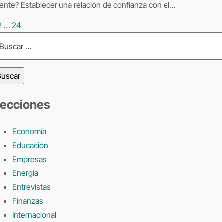
iente? Establecer una relación de confianza con el…
2
…
24
aginación
scar:
e
ntradas
ecciones
Economía
Educación
Empresas
Energía
Entrevistas
Finanzas
Internacional