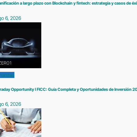
anificación a largo plazo con Blockchain y fintech: estrategia y casos de éx
go 6, 2026
inanzas
raday Opportunity I FICC: Guía Completa y Oportunidades de Inversión 2
go 6, 2026