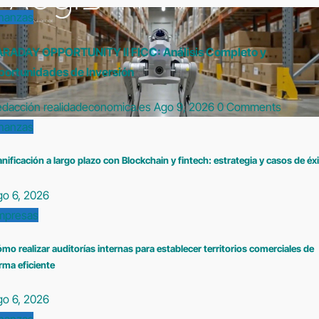
inanzas
ARADAY OPPORTUNITY II FICC: Análisis Completo y
portunidades de Inversión
edacción realidadeconomica.es
Ago 9, 2026
0 Comments
inanzas
anificación a largo plazo con Blockchain y fintech: estrategia y casos de éx
go 6, 2026
mpresas
mo realizar auditorías internas para establecer territorios comerciales de
rma eficiente
go 6, 2026
inanzas