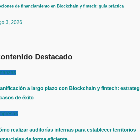
ciones de financiamiento en Blockchain y fintech: guía práctica
go 3, 2026
ontenido Destacado
inanzas
anificación a largo plazo con Blockchain y fintech: estrateg
 casos de éxito
mpresas
mo realizar auditorías internas para establecer territorios
omerciales de forma eficiente