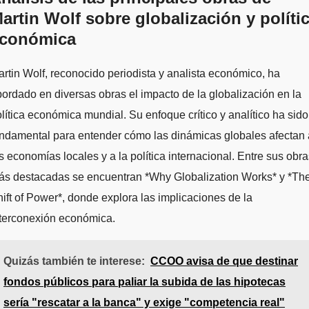
artin Wolf sobre globalización y políti
conómica
rtin Wolf, reconocido periodista y analista económico, ha
ordado en diversas obras el impacto de la globalización en la
lítica económica mundial. Su enfoque crítico y analítico ha sido
ndamental para entender cómo las dinámicas globales afectan 
s economías locales y a la política internacional. Entre sus obr
ás destacadas se encuentran *Why Globalization Works* y *Th
ift of Power*, donde explora las implicaciones de la
nterconexión económica.
Quizás también te interese:
CCOO avisa de que destinar
fondos públicos para paliar la subida de las hipotecas
sería "rescatar a la banca" y exige "competencia real"