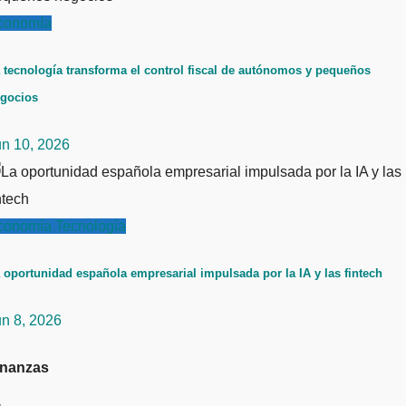
conomía
 tecnología transforma el control fiscal de autónomos y pequeños
gocios
un 10, 2026
conomía
Tecnología
 oportunidad española empresarial impulsada por la IA y las fintech
un 8, 2026
inanzas