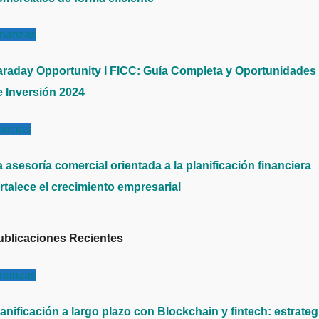
inanzas
araday Opportunity I FICC: Guía Completa y Oportunidades
e Inversión 2024
ticias
 asesoría comercial orientada a la planificación financiera
rtalece el crecimiento empresarial
ublicaciones Recientes
inanzas
anificación a largo plazo con Blockchain y fintech: estrateg