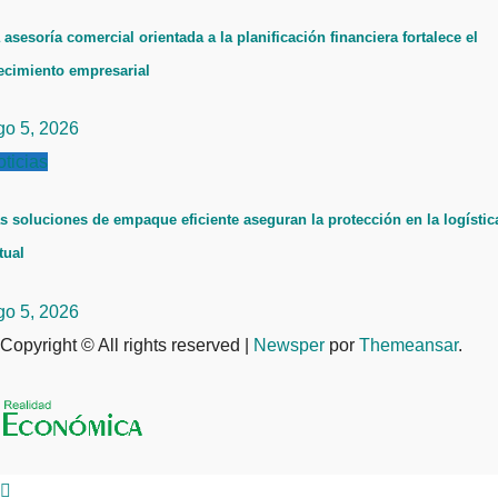
 asesoría comercial orientada a la planificación financiera fortalece el
ecimiento empresarial
go 5, 2026
ticias
s soluciones de empaque eficiente aseguran la protección en la logístic
tual
go 5, 2026
Copyright © All rights reserved
|
Newsper
por
Themeansar
.