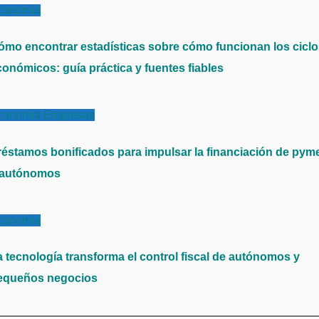
conomía
ómo encontrar estadísticas sobre cómo funcionan los cicl
conómicos: guía práctica y fuentes fiables
conomía
Empresas
réstamos bonificados para impulsar la financiación de pym
 autónomos
conomía
a tecnología transforma el control fiscal de autónomos y
equeños negocios