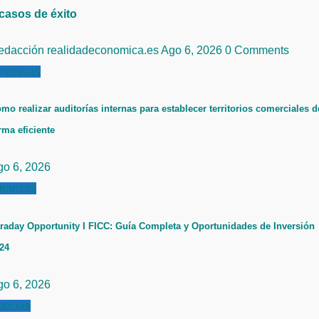
 casos de éxito
edacción realidadeconomica.es
Ago 6, 2026
0 Comments
mpresas
mo realizar auditorías internas para establecer territorios comerciales d
rma eficiente
go 6, 2026
inanzas
raday Opportunity I FICC: Guía Completa y Oportunidades de Inversión
24
go 6, 2026
ticias