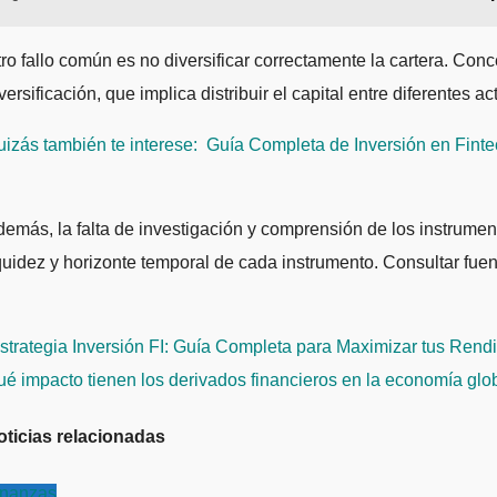
ro fallo común es no diversificar correctamente la cartera. Con
versificación, que implica distribuir el capital entre diferentes a
izás también te interese:
Guía Completa de Inversión en Finte
emás, la falta de investigación y comprensión de los instrumen
quidez y horizonte temporal de cada instrumento. Consultar fuen
avegación
trategia Inversión FI: Guía Completa para Maximizar tus Rend
e
é impacto tienen los derivados financieros en la economía gl
ntradas
oticias relacionadas
inanzas