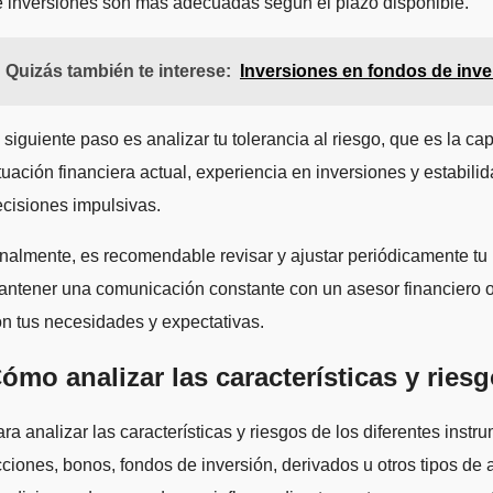
 inversiones son más adecuadas según el plazo disponible.
Quizás también te interese:
Inversiones en fondos de inv
 siguiente paso es analizar tu tolerancia al riesgo, que es la c
tuación financiera actual, experiencia en inversiones y estabili
cisiones impulsivas.
nalmente, es recomendable revisar y ajustar periódicamente tu 
ntener una comunicación constante con un asesor financiero o u
n tus necesidades y expectativas.
ómo analizar las características y ries
ra analizar las características y riesgos de los diferentes inst
ciones, bonos, fondos de inversión, derivados u otros tipos de a