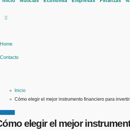
Inicio
Noticias
Economía
Empresas
Finanzas
N
Home
Contacto
Inicio
Cómo elegir el mejor instrumento financiero para inverti
inanzas
ómo elegir el mejor instrumento