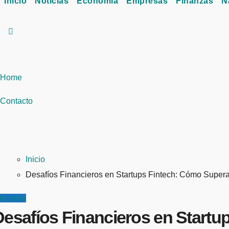
Inicio
Noticias
Economía
Empresas
Finanzas
N
Home
Contacto
Inicio
Desafíos Financieros en Startups Fintech: Cómo Supera
inanzas
Desafíos Financieros en Startu