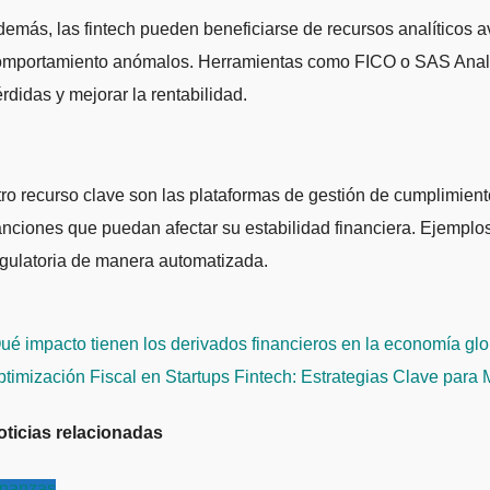
emás, las fintech pueden beneficiarse de recursos analíticos av
mportamiento anómalos. Herramientas como FICO o SAS Analytics
rdidas y mejorar la rentabilidad.
ro recurso clave son las plataformas de gestión de cumplimient
nciones que puedan afectar su estabilidad financiera. Ejemplo
gulatoria de manera automatizada.
avegación
é impacto tienen los derivados financieros en la economía gl
e
timización Fiscal en Startups Fintech: Estrategias Clave para
ntradas
oticias relacionadas
inanzas