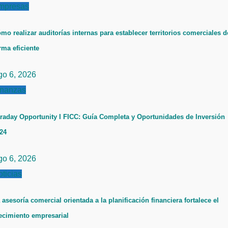
mpresas
mo realizar auditorías internas para establecer territorios comerciales d
rma eficiente
go 6, 2026
inanzas
raday Opportunity I FICC: Guía Completa y Oportunidades de Inversión
24
go 6, 2026
ticias
 asesoría comercial orientada a la planificación financiera fortalece el
ecimiento empresarial