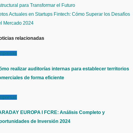
e
tructural para Transformar el Futuro
ntradas
tos Actuales en Startups Fintech: Cómo Superar los Desafíos
el Mercado 2024
oticias relacionadas
mpresas
mo realizar auditorías internas para establecer territorios
omerciales de forma eficiente
mpresas
ARADAY EUROPA I FCRE: Análisis Completo y
portunidades de Inversión 2024