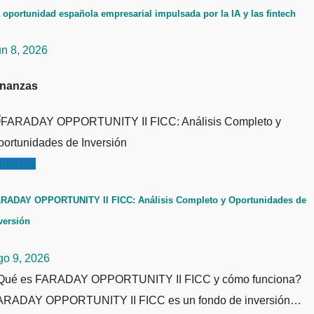
 oportunidad española empresarial impulsada por la IA y las fintech
un 8, 2026
inanzas
inanzas
RADAY OPPORTUNITY II FICC: Análisis Completo y Oportunidades de
versión
go 9, 2026
Qué es FARADAY OPPORTUNITY II FICC y cómo funciona?
ARADAY OPPORTUNITY II FICC es un fondo de inversión…