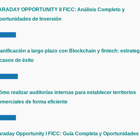
ARADAY OPPORTUNITY II FICC: Análisis Completo y
portunidades de Inversión
inanzas
anificación a largo plazo con Blockchain y fintech: estrateg
 casos de éxito
mpresas
mo realizar auditorías internas para establecer territorios
omerciales de forma eficiente
inanzas
araday Opportunity I FICC: Guía Completa y Oportunidades