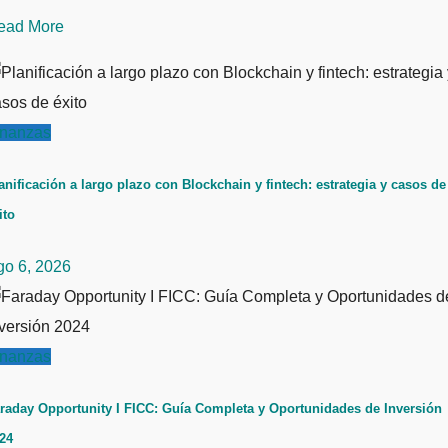
ead More
inanzas
anificación a largo plazo con Blockchain y fintech: estrategia y casos de
ito
go 6, 2026
inanzas
raday Opportunity I FICC: Guía Completa y Oportunidades de Inversión
24