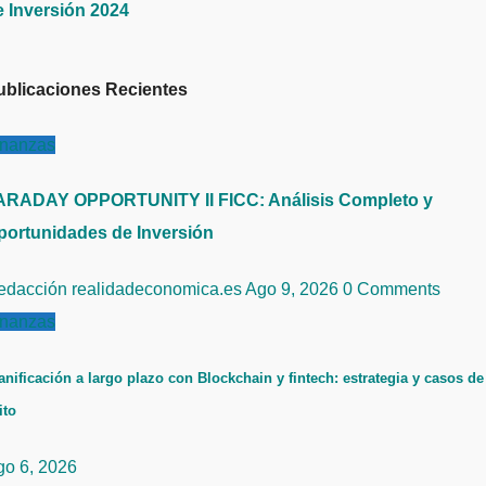
e Inversión 2024
ublicaciones Recientes
inanzas
ARADAY OPPORTUNITY II FICC: Análisis Completo y
portunidades de Inversión
edacción realidadeconomica.es
Ago 9, 2026
0 Comments
inanzas
anificación a largo plazo con Blockchain y fintech: estrategia y casos de
ito
go 6, 2026