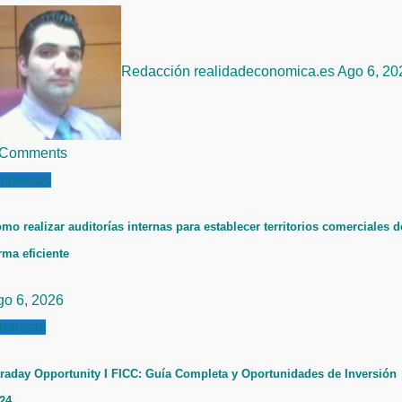
Redacción realidadeconomica.es
Ago 6, 20
 Comments
mpresas
mo realizar auditorías internas para establecer territorios comerciales d
rma eficiente
go 6, 2026
inanzas
raday Opportunity I FICC: Guía Completa y Oportunidades de Inversión
24