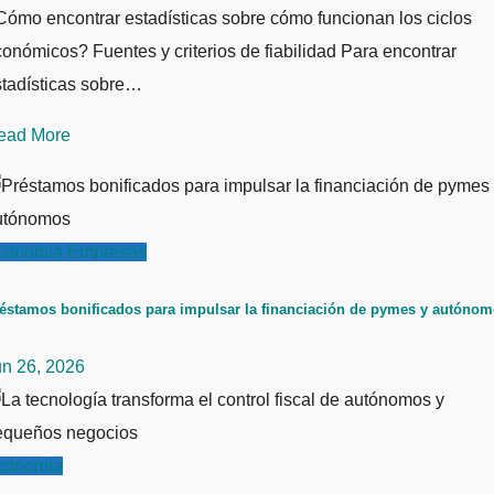
ómo encontrar estadísticas sobre cómo funcionan los ciclos
onómicos? Fuentes y criterios de fiabilidad Para encontrar
stadísticas sobre…
ead More
conomía
Empresas
éstamos bonificados para impulsar la financiación de pymes y autóno
un 26, 2026
conomía