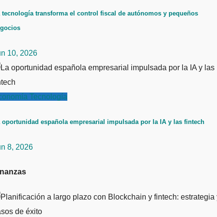
 tecnología transforma el control fiscal de autónomos y pequeños
gocios
un 10, 2026
conomía
Tecnología
 oportunidad española empresarial impulsada por la IA y las fintech
un 8, 2026
inanzas