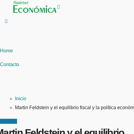
Saltar
al
contenido
Home
Contacto
Inicio
Martin Feldstein y el equilibrio fiscal y la política econó
conomía
artin Feldstein y el equilibrio