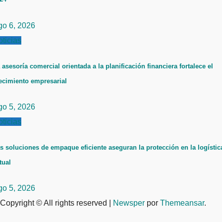
go 6, 2026
ticias
 asesoría comercial orientada a la planificación financiera fortalece el
ecimiento empresarial
go 5, 2026
ticias
s soluciones de empaque eficiente aseguran la protección en la logístic
tual
go 5, 2026
Copyright © All rights reserved
|
Newsper
por
Themeansar
.