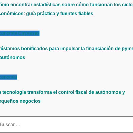
ómo encontrar estadísticas sobre cómo funcionan los cicl
conómicos: guía práctica y fuentes fiables
conomía
Empresas
réstamos bonificados para impulsar la financiación de pym
 autónomos
conomía
a tecnología transforma el control fiscal de autónomos y
equeños negocios
scar: