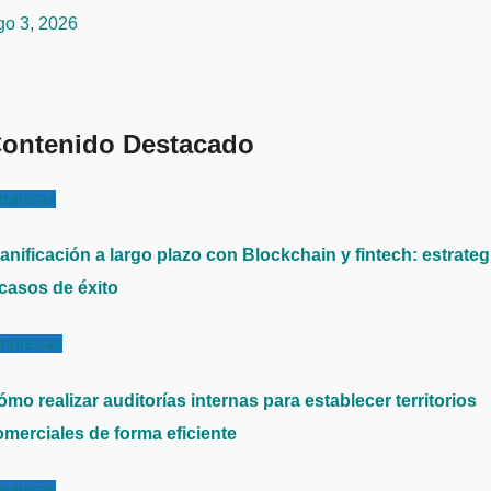
go 3, 2026
ontenido Destacado
inanzas
anificación a largo plazo con Blockchain y fintech: estrateg
 casos de éxito
mpresas
mo realizar auditorías internas para establecer territorios
omerciales de forma eficiente
inanzas