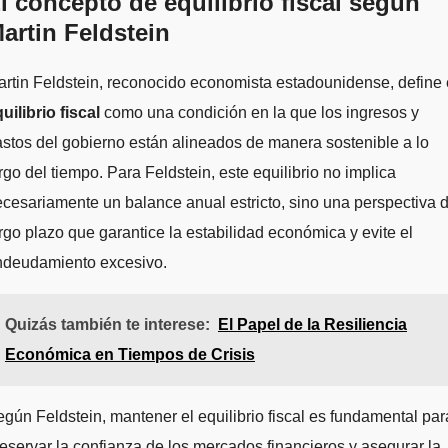
l concepto de equilibrio fiscal según
artin Feldstein
rtin Feldstein, reconocido economista estadounidense, define 
uilibrio fiscal
como una condición en la que los ingresos y
stos del gobierno están alineados de manera sostenible a lo
rgo del tiempo. Para Feldstein, este equilibrio no implica
cesariamente un balance anual estricto, sino una perspectiva 
rgo plazo que garantice la estabilidad económica y evite el
ndeudamiento excesivo.
Quizás también te interese:
El Papel de la Resiliencia
Económica en Tiempos de Crisis
gún Feldstein, mantener el equilibrio fiscal es fundamental par
eservar la confianza de los mercados financieros y asegurar la