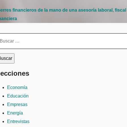
erres financieros de la mano de una asesoría laboral, fiscal
nanciera
scar:
ecciones
Economía
Educación
Empresas
Energía
Entrevistas