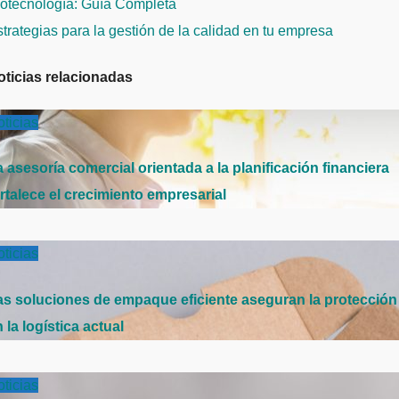
e
iotecnología: Guía Completa
ntradas
trategias para la gestión de la calidad en tu empresa
oticias relacionadas
ticias
 asesoría comercial orientada a la planificación financiera
rtalece el crecimiento empresarial
ticias
as soluciones de empaque eficiente aseguran la protección
 la logística actual
ticias