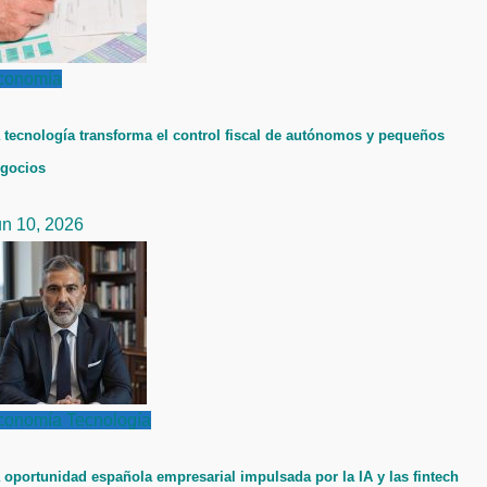
conomía
 tecnología transforma el control fiscal de autónomos y pequeños
gocios
un 10, 2026
conomía
Tecnología
 oportunidad española empresarial impulsada por la IA y las fintech