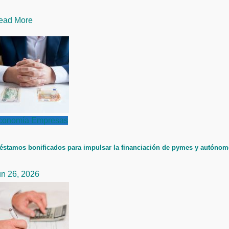
ead More
conomía
Empresas
éstamos bonificados para impulsar la financiación de pymes y autóno
un 26, 2026