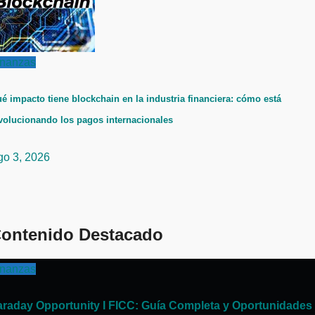
inanzas
é impacto tiene blockchain en la industria financiera: cómo está
volucionando los pagos internacionales
go 3, 2026
ontenido Destacado
inanzas
araday Opportunity I FICC: Guía Completa y Oportunidades