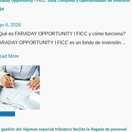
raday Opportunity I FICC: Guía Completa y Oportunidades de Inversión
24
go 6, 2026
Qué es FARADAY OPPORTUNITY I FICC y cómo funciona?
ARADAY OPPORTUNITY I FICC es un fondo de inversión…
ead More
inanzas
 gestión del régimen especial tributario facilita la llegada de personal