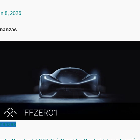
un 8, 2026
inanzas
inanzas