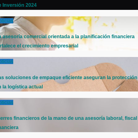
e Inversión 2024
ticias
 asesoría comercial orientada a la planificación financiera
rtalece el crecimiento empresarial
ticias
as soluciones de empaque eficiente aseguran la protección
 la logística actual
ticias
erres financieros de la mano de una asesoría laboral, fiscal
nanciera