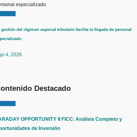
inanzas
 gestión del régimen especial tributario facilita la llegada de personal
pecializado
go 4, 2026
ontenido Destacado
inanzas
ARADAY OPPORTUNITY II FICC: Análisis Completo y
portunidades de Inversión