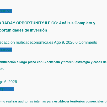
inanzas
ARADAY OPPORTUNITY II FICC: Análisis Completo y
portunidades de Inversión
edacción realidadeconomica.es
Ago 9, 2026
0 Comments
inanzas
anificación a largo plazo con Blockchain y fintech: estrategia y casos de
ito
go 6, 2026
mpresas
mo realizar auditorías internas para establecer territorios comerciales d