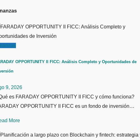
inanzas
inanzas
RADAY OPPORTUNITY II FICC: Análisis Completo y Oportunidades de
versión
go 9, 2026
Qué es FARADAY OPPORTUNITY II FICC y cómo funciona?
ARADAY OPPORTUNITY II FICC es un fondo de inversión…
ead More