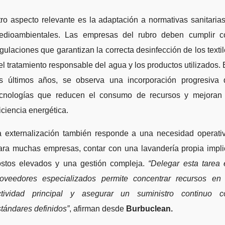
ro aspecto relevante es la adaptación a normativas sanitaria
edioambientales. Las empresas del rubro deben cumplir c
gulaciones que garantizan la correcta desinfección de los texti
el tratamiento responsable del agua y los productos utilizados.
os últimos años, se observa una incorporación progresiva 
ecnologías que reducen el consumo de recursos y mejoran 
iciencia energética.
a externalización también responde a una necesidad operativ
ara muchas empresas, contar con una lavandería propia impli
ostos elevados y una gestión compleja.
“Delegar esta tarea 
roveedores especializados permite concentrar recursos en 
ctividad principal y asegurar un suministro continuo c
tándares definidos”
, afirman desde
Burbuclean.