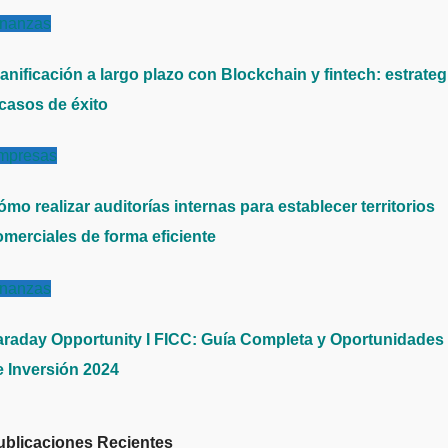
inanzas
anificación a largo plazo con Blockchain y fintech: estrateg
 casos de éxito
mpresas
mo realizar auditorías internas para establecer territorios
omerciales de forma eficiente
inanzas
araday Opportunity I FICC: Guía Completa y Oportunidades
e Inversión 2024
ublicaciones Recientes