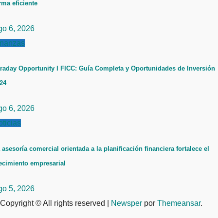
rma eficiente
go 6, 2026
inanzas
raday Opportunity I FICC: Guía Completa y Oportunidades de Inversión
24
go 6, 2026
ticias
 asesoría comercial orientada a la planificación financiera fortalece el
ecimiento empresarial
go 5, 2026
Copyright © All rights reserved
|
Newsper
por
Themeansar
.