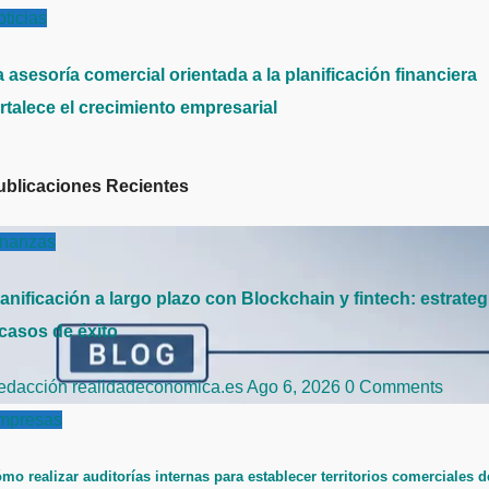
ticias
 asesoría comercial orientada a la planificación financiera
rtalece el crecimiento empresarial
ublicaciones Recientes
inanzas
anificación a largo plazo con Blockchain y fintech: estrateg
 casos de éxito
edacción realidadeconomica.es
Ago 6, 2026
0 Comments
mpresas
mo realizar auditorías internas para establecer territorios comerciales d