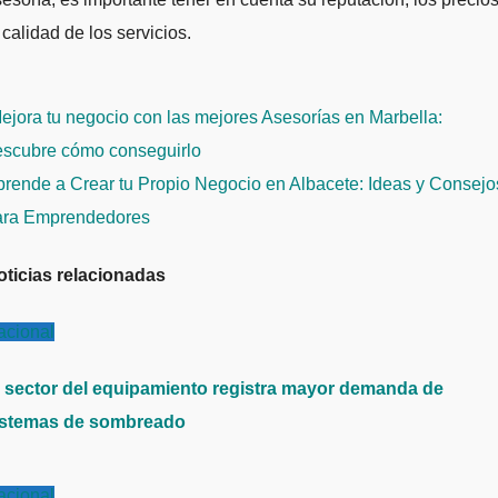
 calidad de los servicios.
avegación
jora tu negocio con las mejores Asesorías en Marbella:
e
escubre cómo conseguirlo
ntradas
rende a Crear tu Propio Negocio en Albacete: Ideas y Consejo
ara Emprendedores
oticias relacionadas
acional
l sector del equipamiento registra mayor demanda de
istemas de sombreado
acional