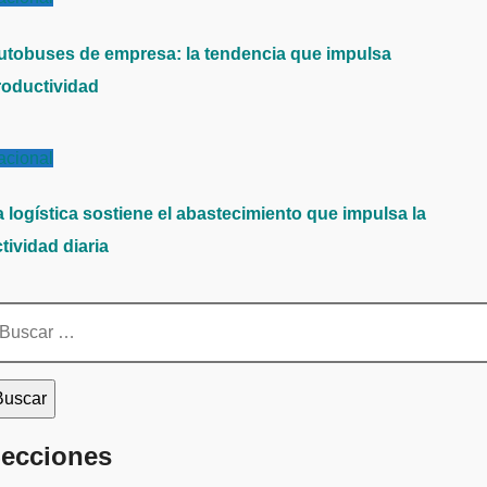
utobuses de empresa: la tendencia que impulsa
roductividad
acional
a logística sostiene el abastecimiento que impulsa la
tividad diaria
scar:
ecciones