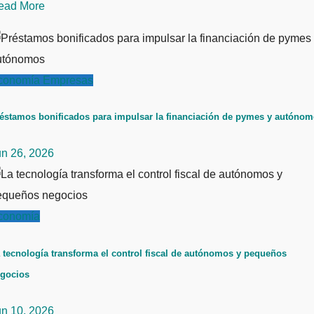
ead More
conomía
Empresas
éstamos bonificados para impulsar la financiación de pymes y autóno
un 26, 2026
conomía
 tecnología transforma el control fiscal de autónomos y pequeños
gocios
un 10, 2026