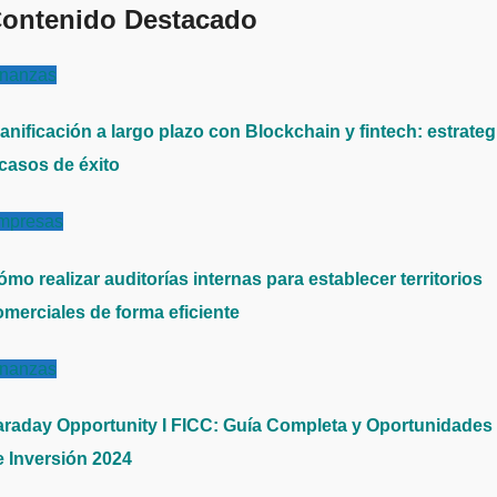
ontenido Destacado
inanzas
anificación a largo plazo con Blockchain y fintech: estrateg
 casos de éxito
mpresas
mo realizar auditorías internas para establecer territorios
omerciales de forma eficiente
inanzas
araday Opportunity I FICC: Guía Completa y Oportunidades
e Inversión 2024