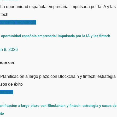
conomía
Tecnología
 oportunidad española empresarial impulsada por la IA y las fintech
un 8, 2026
inanzas
inanzas
anificación a largo plazo con Blockchain y fintech: estrategia y casos de
ito