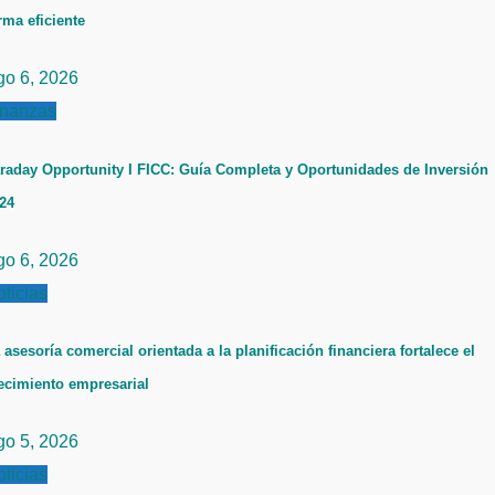
rma eficiente
go 6, 2026
inanzas
raday Opportunity I FICC: Guía Completa y Oportunidades de Inversión
24
go 6, 2026
ticias
 asesoría comercial orientada a la planificación financiera fortalece el
ecimiento empresarial
go 5, 2026
ticias