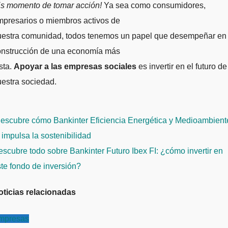
Es momento de tomar acción!
Ya sea como consumidores,
mpresarios o miembros activos de
uestra comunidad, todos tenemos un papel que desempeñar en 
onstrucción de una economía más
sta.
Apoyar a las empresas sociales
es invertir en el futuro de
estra sociedad.
avegación
escubre cómo Bankinter Eficiencia Energética y Medioambient
e
 impulsa la sostenibilidad
ntradas
scubre todo sobre Bankinter Futuro Ibex FI: ¿cómo invertir en
te fondo de inversión?
oticias relacionadas
mpresas