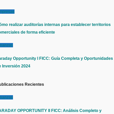
mpresas
mo realizar auditorías internas para establecer territorios
omerciales de forma eficiente
inanzas
araday Opportunity I FICC: Guía Completa y Oportunidades
e Inversión 2024
ublicaciones Recientes
inanzas
ARADAY OPPORTUNITY II FICC: Análisis Completo y