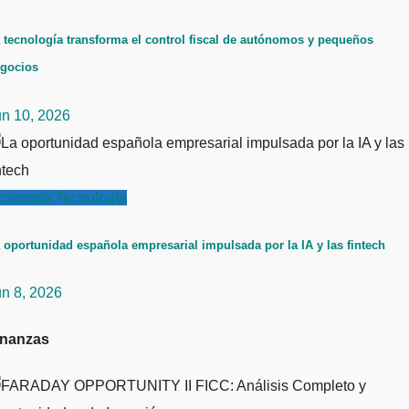
 tecnología transforma el control fiscal de autónomos y pequeños
gocios
un 10, 2026
conomía
Tecnología
 oportunidad española empresarial impulsada por la IA y las fintech
un 8, 2026
inanzas