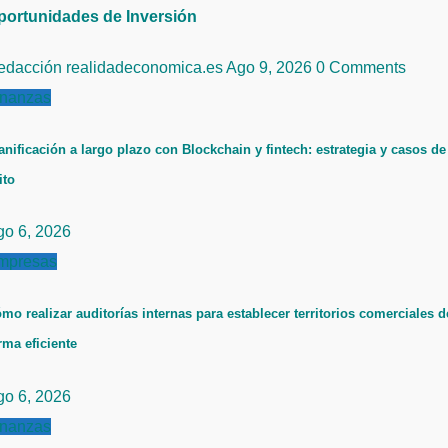
portunidades de Inversión
edacción realidadeconomica.es
Ago 9, 2026
0 Comments
inanzas
anificación a largo plazo con Blockchain y fintech: estrategia y casos de
ito
go 6, 2026
mpresas
mo realizar auditorías internas para establecer territorios comerciales d
rma eficiente
go 6, 2026
inanzas