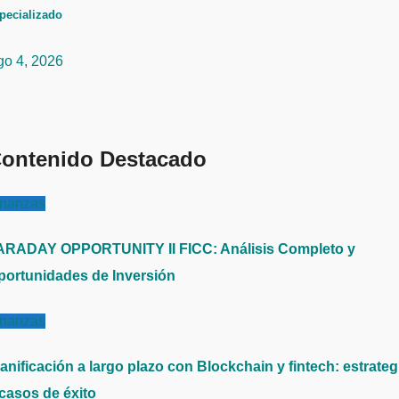
pecializado
go 4, 2026
ontenido Destacado
inanzas
ARADAY OPPORTUNITY II FICC: Análisis Completo y
portunidades de Inversión
inanzas
anificación a largo plazo con Blockchain y fintech: estrateg
 casos de éxito