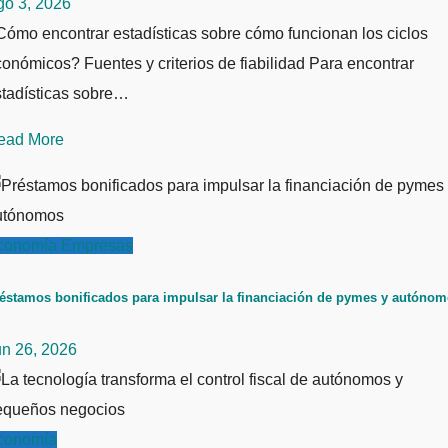
go 3, 2026
ómo encontrar estadísticas sobre cómo funcionan los ciclos
onómicos? Fuentes y criterios de fiabilidad Para encontrar
stadísticas sobre…
ead More
conomía
Empresas
éstamos bonificados para impulsar la financiación de pymes y autóno
un 26, 2026
conomía