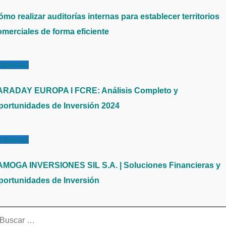
mo realizar auditorías internas para establecer territorios
omerciales de forma eficiente
mpresas
ARADAY EUROPA I FCRE: Análisis Completo y
portunidades de Inversión 2024
mpresas
AMOGA INVERSIONES SIL S.A. | Soluciones Financieras y
portunidades de Inversión
scar: