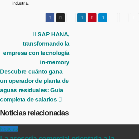
industria.
Navegación
SAP HANA,
transformando la
de
empresa con tecnología
entradas
in-memory
Descubre cuánto gana
un operador de planta de
aguas residuales: Guía
completa de salarios
Noticias relacionadas
Noticias
La asesoría comercial orientada a la