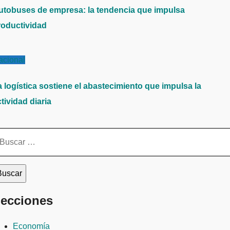
utobuses de empresa: la tendencia que impulsa
roductividad
acional
a logística sostiene el abastecimiento que impulsa la
tividad diaria
scar:
ecciones
Economía