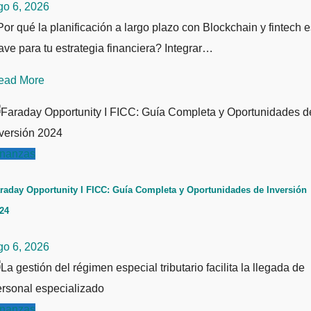
go 6, 2026
or qué la planificación a largo plazo con Blockchain y fintech e
ave para tu estrategia financiera? Integrar…
ead More
inanzas
raday Opportunity I FICC: Guía Completa y Oportunidades de Inversión
24
go 6, 2026
inanzas