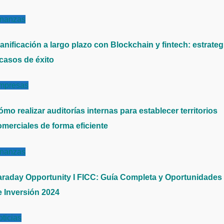
inanzas
anificación a largo plazo con Blockchain y fintech: estrateg
 casos de éxito
mpresas
mo realizar auditorías internas para establecer territorios
omerciales de forma eficiente
inanzas
araday Opportunity I FICC: Guía Completa y Oportunidades
e Inversión 2024
ticias