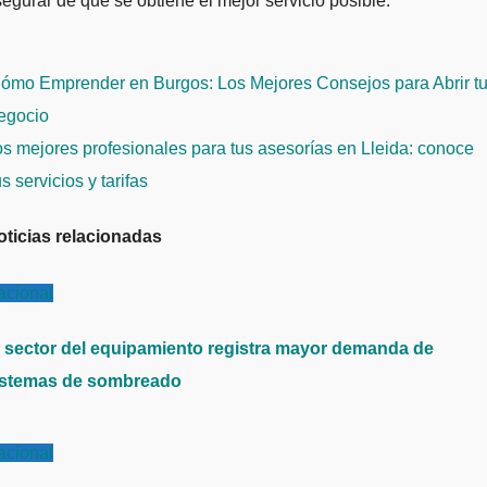
egurar de que se obtiene el mejor servicio posible.
avegación
ómo Emprender en Burgos: Los Mejores Consejos para Abrir t
e
egocio
ntradas
s mejores profesionales para tus asesorías en Lleida: conoce
s servicios y tarifas
oticias relacionadas
acional
l sector del equipamiento registra mayor demanda de
istemas de sombreado
acional