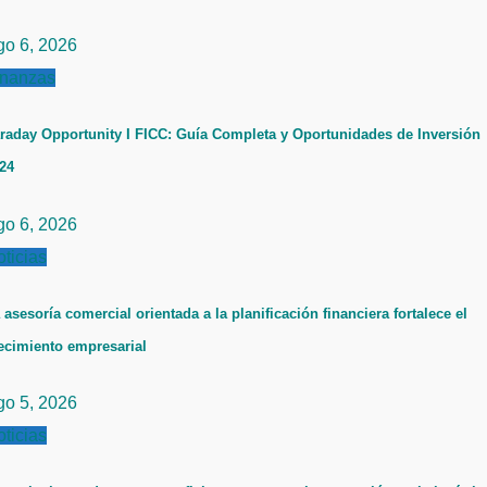
go 6, 2026
inanzas
raday Opportunity I FICC: Guía Completa y Oportunidades de Inversión
24
go 6, 2026
ticias
 asesoría comercial orientada a la planificación financiera fortalece el
ecimiento empresarial
go 5, 2026
ticias