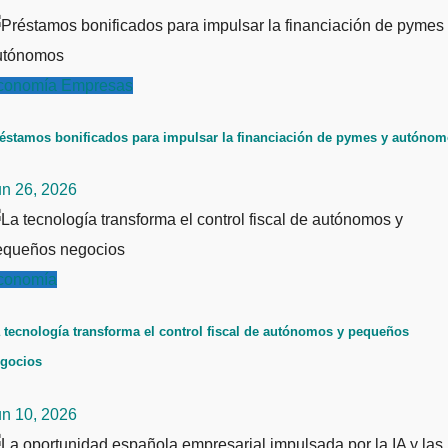
conomía
Empresas
éstamos bonificados para impulsar la financiación de pymes y autóno
un 26, 2026
conomía
 tecnología transforma el control fiscal de autónomos y pequeños
gocios
un 10, 2026