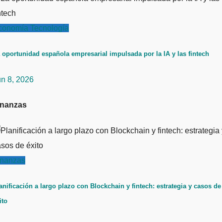
conomía
Tecnología
 oportunidad española empresarial impulsada por la IA y las fintech
un 8, 2026
inanzas
inanzas
anificación a largo plazo con Blockchain y fintech: estrategia y casos de
ito