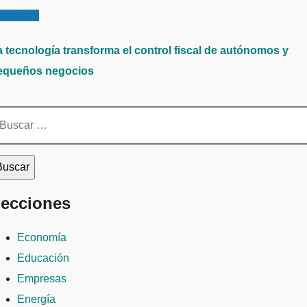
conomía
a tecnología transforma el control fiscal de autónomos y
equeños negocios
scar:
ecciones
Economía
Educación
Empresas
Energía