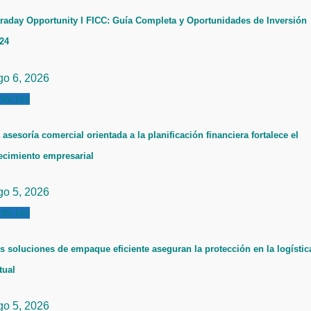
raday Opportunity I FICC: Guía Completa y Oportunidades de Inversión
24
go 6, 2026
ticias
 asesoría comercial orientada a la planificación financiera fortalece el
ecimiento empresarial
go 5, 2026
ticias
s soluciones de empaque eficiente aseguran la protección en la logístic
tual
go 5, 2026