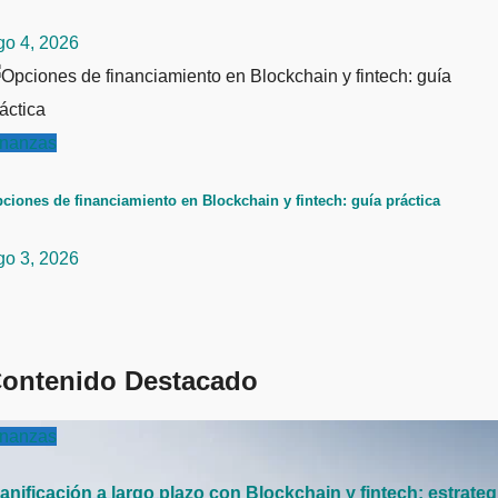
go 4, 2026
inanzas
ciones de financiamiento en Blockchain y fintech: guía práctica
go 3, 2026
ontenido Destacado
inanzas
anificación a largo plazo con Blockchain y fintech: estrateg