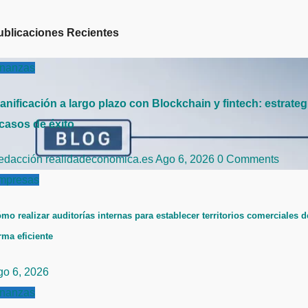
ublicaciones Recientes
inanzas
anificación a largo plazo con Blockchain y fintech: estrateg
 casos de éxito
edacción realidadeconomica.es
Ago 6, 2026
0 Comments
mpresas
mo realizar auditorías internas para establecer territorios comerciales d
rma eficiente
go 6, 2026
inanzas