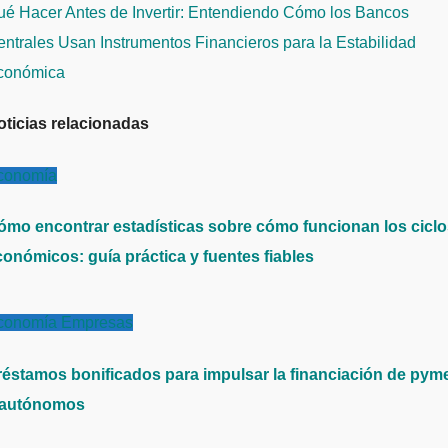
ntradas
ué Hacer Antes de Invertir: Entendiendo Cómo los Bancos
ntrales Usan Instrumentos Financieros para la Estabilidad
conómica
oticias relacionadas
conomía
ómo encontrar estadísticas sobre cómo funcionan los cicl
conómicos: guía práctica y fuentes fiables
conomía
Empresas
réstamos bonificados para impulsar la financiación de pym
 autónomos