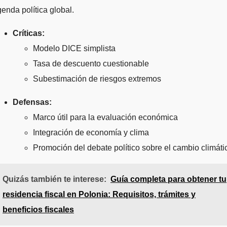
enda política global.
Críticas:
Modelo DICE simplista
Tasa de descuento cuestionable
Subestimación de riesgos extremos
Defensas:
Marco útil para la evaluación económica
Integración de economía y clima
Promoción del debate político sobre el cambio climáti
Quizás también te interese:
Guía completa para obtener tu
residencia fiscal en Polonia: Requisitos, trámites y
beneficios fiscales