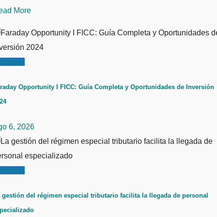
ead More
inanzas
raday Opportunity I FICC: Guía Completa y Oportunidades de Inversión
24
go 6, 2026
inanzas
 gestión del régimen especial tributario facilita la llegada de personal
pecializado