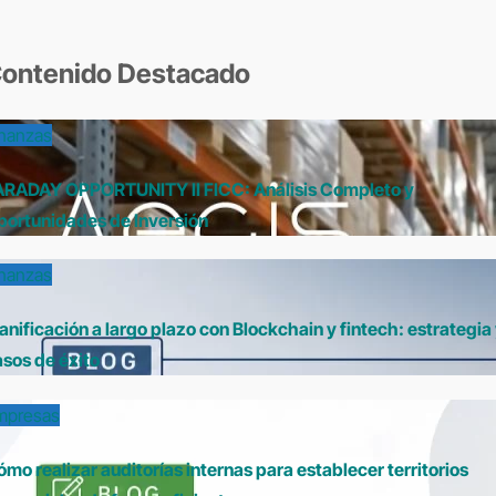
ontenido Destacado
inanzas
ARADAY OPPORTUNITY II FICC: Análisis Completo y
portunidades de Inversión
inanzas
anificación a largo plazo con Blockchain y fintech: estrategia
sos de éxito
mpresas
mo realizar auditorías internas para establecer territorios