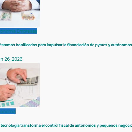
conomía
Empresas
éstamos bonificados para impulsar la financiación de pymes y autónomos
un 26, 2026
conomía
 tecnología transforma el control fiscal de autónomos y pequeños negoci