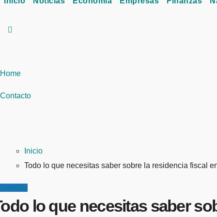
Inicio
Noticias
Economía
Empresas
Finanzas
N
Home
Contacto
Inicio
Todo lo que necesitas saber sobre la residencia fiscal e
conomía
odo lo que necesitas saber sobr