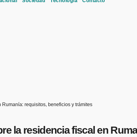
acional
Sociedad
Tecnología
Contacto
n Rumanía: requisitos, beneficios y trámites
e la residencia fiscal en Ruman