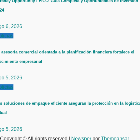
raday Opportunity I FICC: Guía Completa y Oportunidades de Inversión
24
go 6, 2026
ticias
 asesoría comercial orientada a la planificación financiera fortalece el
ecimiento empresarial
go 5, 2026
ticias
s soluciones de empaque eficiente aseguran la protección en la logístic
tual
go 5, 2026
Copyright © All rights reserved
|
Newsper
por
Themeansar
.