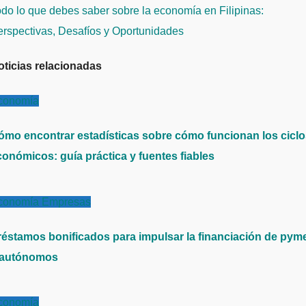
ntradas
do lo que debes saber sobre la economía en Filipinas:
erspectivas, Desafíos y Oportunidades
oticias relacionadas
conomía
ómo encontrar estadísticas sobre cómo funcionan los cicl
conómicos: guía práctica y fuentes fiables
conomía
Empresas
réstamos bonificados para impulsar la financiación de pym
 autónomos
conomía