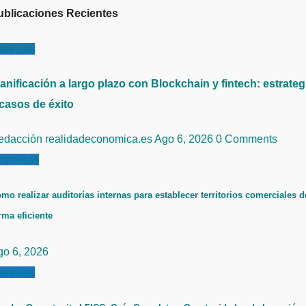
ublicaciones Recientes
inanzas
anificación a largo plazo con Blockchain y fintech: estrateg
 casos de éxito
edacción realidadeconomica.es
Ago 6, 2026
0 Comments
mpresas
mo realizar auditorías internas para establecer territorios comerciales d
rma eficiente
go 6, 2026
inanzas