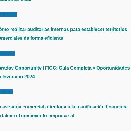
mpresas
mo realizar auditorías internas para establecer territorios
omerciales de forma eficiente
inanzas
araday Opportunity I FICC: Guía Completa y Oportunidades
e Inversión 2024
ticias
 asesoría comercial orientada a la planificación financiera
rtalece el crecimiento empresarial