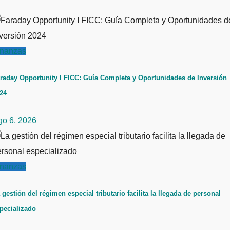
inanzas
raday Opportunity I FICC: Guía Completa y Oportunidades de Inversión
24
go 6, 2026
inanzas
 gestión del régimen especial tributario facilita la llegada de personal
pecializado