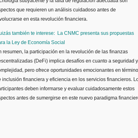
cnología subyacente y la falta de regulación adecuada son
pectos que requieren un análisis cuidadoso antes de
volucrarse en esta revolución financiera.
izás también te interese:
La CNMC presenta sus propuestas
ara la Ley de Economía Social
 resumen, la participación en la revolución de las finanzas
scentralizadas (DeFi) implica desafíos en cuanto a seguridad y
mplejidad, pero ofrece oportunidades emocionantes en términ
 inclusión financiera y eficiencia en los servicios financieros. L
rticipantes deben informarse y evaluar cuidadosamente estos
pectos antes de sumergirse en este nuevo paradigma financier