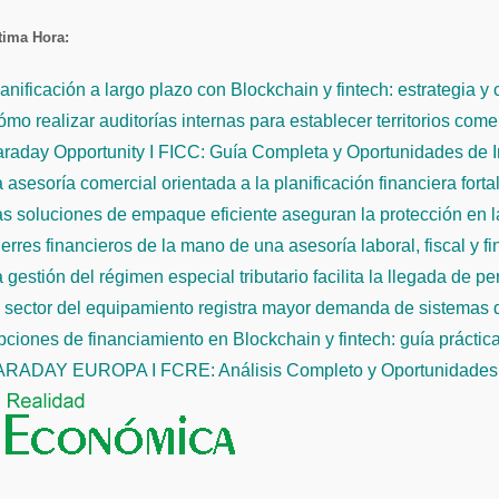
Saltar
tima Hora:
al
contenido
anificación a largo plazo con Blockchain y fintech: estrategia y
mo realizar auditorías internas para establecer territorios come
raday Opportunity I FICC: Guía Completa y Oportunidades de 
 asesoría comercial orientada a la planificación financiera fort
s soluciones de empaque eficiente aseguran la protección en la
erres financieros de la mano de una asesoría laboral, fiscal y f
 gestión del régimen especial tributario facilita la llegada de p
l sector del equipamiento registra mayor demanda de sistemas
ciones de financiamiento en Blockchain y fintech: guía práctic
ARADAY EUROPA I FCRE: Análisis Completo y Oportunidades 