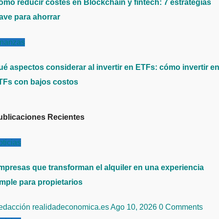
ómo reducir costes en Blockchain y fintech: 7 estrategias
lave para ahorrar
inanzas
ué aspectos considerar al invertir en ETFs: cómo invertir e
TFs con bajos costos
ublicaciones Recientes
ticias
mpresas que transforman el alquiler en una experiencia
imple para propietarios
edacción realidadeconomica.es
Ago 10, 2026
0 Comments