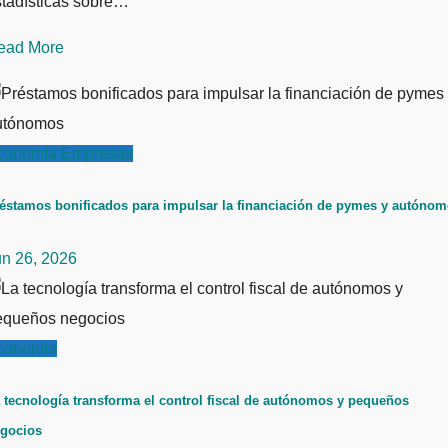
stadísticas sobre…
ead More
conomía
Empresas
éstamos bonificados para impulsar la financiación de pymes y autóno
un 26, 2026
conomía
 tecnología transforma el control fiscal de autónomos y pequeños
gocios