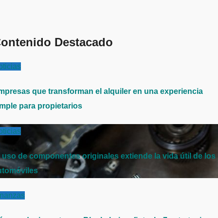
ontenido Destacado
ticias
mpresas que transforman el alquiler en una experiencia
imple para propietarios
ticias
l uso de componentes originales extiende la vida útil de los
utomóviles
inanzas