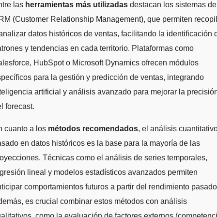
tre las
herramientas más utilizadas
destacan los sistemas de
RM (Customer Relationship Management), que permiten recopil
analizar datos históricos de ventas, facilitando la identificación 
trones y tendencias en cada territorio. Plataformas como
alesforce, HubSpot o Microsoft Dynamics ofrecen módulos
pecíficos para la gestión y predicción de ventas, integrando
teligencia artificial y análisis avanzado para mejorar la precisió
l forecast.
n cuanto a los
métodos recomendados
, el análisis cuantitativ
sado en datos históricos es la base para la mayoría de las
oyecciones. Técnicas como el análisis de series temporales,
gresión lineal y modelos estadísticos avanzados permiten
ticipar comportamientos futuros a partir del rendimiento pasado
emás, es crucial combinar estos métodos con análisis
alitativos, como la evaluación de factores externos (competenci