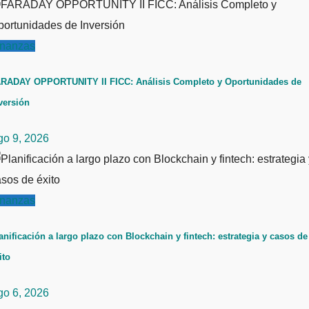
inanzas
RADAY OPPORTUNITY II FICC: Análisis Completo y Oportunidades de
versión
go 9, 2026
inanzas
anificación a largo plazo con Blockchain y fintech: estrategia y casos de
ito
go 6, 2026