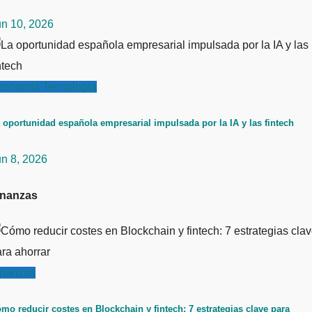
un 10, 2026
conomía
Tecnología
 oportunidad española empresarial impulsada por la IA y las fintech
un 8, 2026
inanzas
inanzas
mo reducir costes en Blockchain y fintech: 7 estrategias clave para