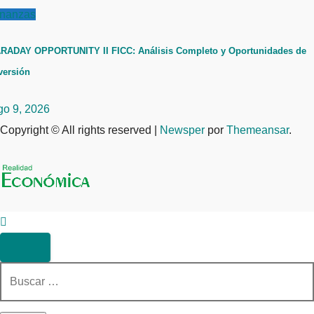
inanzas
RADAY OPPORTUNITY II FICC: Análisis Completo y Oportunidades de
versión
go 9, 2026
Copyright © All rights reserved
|
Newsper
por
Themeansar
.
Buscar: