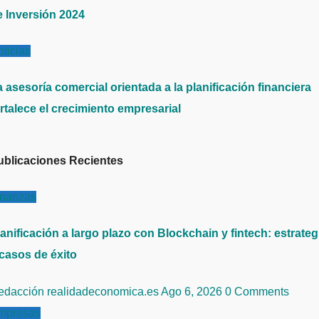
e Inversión 2024
ticias
 asesoría comercial orientada a la planificación financiera
rtalece el crecimiento empresarial
ublicaciones Recientes
inanzas
anificación a largo plazo con Blockchain y fintech: estrateg
 casos de éxito
edacción realidadeconomica.es
Ago 6, 2026
0 Comments
mpresas