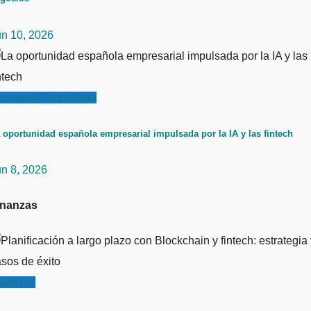
un 10, 2026
conomía
Tecnología
 oportunidad española empresarial impulsada por la IA y las fintech
un 8, 2026
inanzas
inanzas