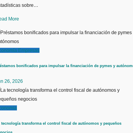
stadísticas sobre…
ead More
conomía
Empresas
éstamos bonificados para impulsar la financiación de pymes y autóno
un 26, 2026
conomía
 tecnología transforma el control fiscal de autónomos y pequeños
gocios