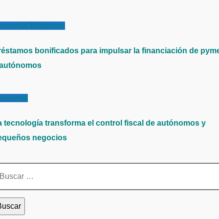
conomía
Empresas
réstamos bonificados para impulsar la financiación de pym
 autónomos
conomía
a tecnología transforma el control fiscal de autónomos y
equeños negocios
scar: