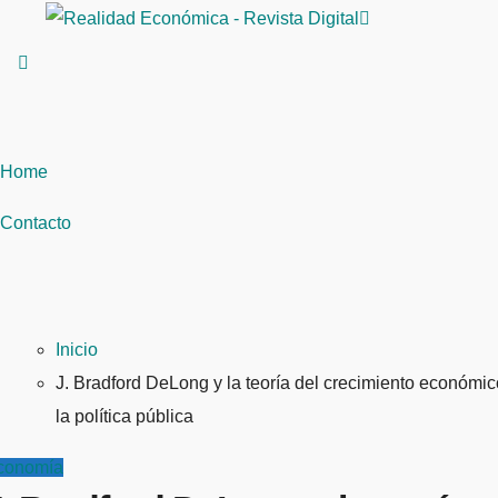
Saltar
al
contenido
Home
Contacto
Inicio
J. Bradford DeLong y la teoría del crecimiento económi
la política pública
conomía