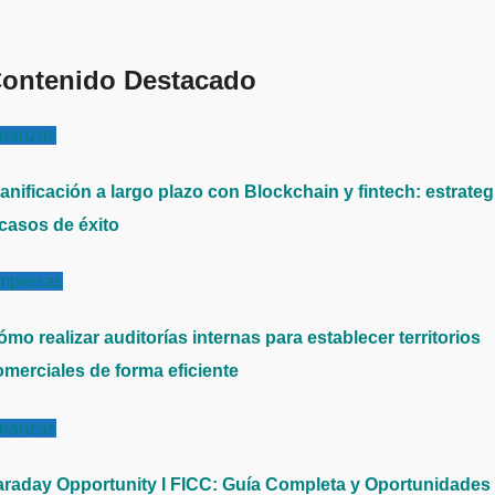
ontenido Destacado
inanzas
anificación a largo plazo con Blockchain y fintech: estrateg
 casos de éxito
mpresas
mo realizar auditorías internas para establecer territorios
omerciales de forma eficiente
inanzas
araday Opportunity I FICC: Guía Completa y Oportunidades