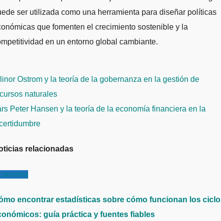
ede ser utilizada como una herramienta para diseñar políticas
onómicas que fomenten el crecimiento sostenible y la
mpetitividad en un entorno global cambiante.
avegación
inor Ostrom y la teoría de la gobernanza en la gestión de
e
cursos naturales
ntradas
rs Peter Hansen y la teoría de la economía financiera en la
ncertidumbre
oticias relacionadas
conomía
ómo encontrar estadísticas sobre cómo funcionan los cicl
conómicos: guía práctica y fuentes fiables