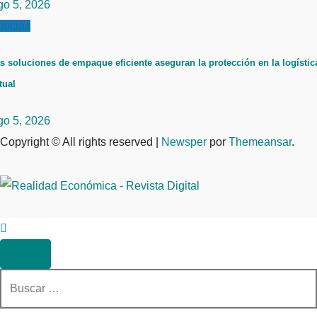
go 5, 2026
ticias
s soluciones de empaque eficiente aseguran la protección en la logístic
tual
go 5, 2026
Copyright © All rights reserved
|
Newsper
por
Themeansar
.
Buscar: