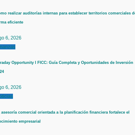
mo realizar auditorías internas para establecer territorios comerciales d
rma eficiente
go 6, 2026
inanzas
raday Opportunity I FICC: Guía Completa y Oportunidades de Inversión
24
go 6, 2026
ticias
 asesoría comercial orientada a la planificación financiera fortalece el
ecimiento empresarial