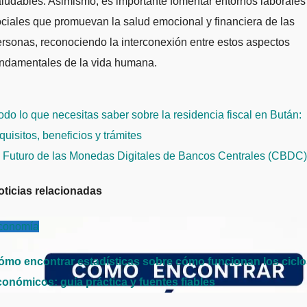
ludables. Asimismo, es importante fomentar entornos laborales
ciales que promuevan la salud emocional y financiera de las
rsonas, reconociendo la interconexión entre estos aspectos
undamentales de la vida humana.
avegación
do lo que necesitas saber sobre la residencia fiscal en Bután:
e
quisitos, beneficios y trámites
ntradas
l Futuro de las Monedas Digitales de Bancos Centrales (CBDC
oticias relacionadas
conomía
ómo encontrar estadísticas sobre cómo funcionan los cicl
conómicos: guía práctica y fuentes fiables