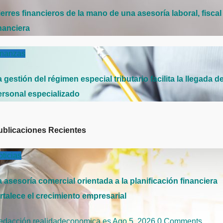
erres financieros de la mano de una asesoría laboral, fiscal
nanciera
inanzas
 gestión del régimen especial tributario facilita la llegada d
ersonal especializado
ublicaciones Recientes
ticias
 asesoría comercial orientada a la planificación financiera
rtalece el crecimiento empresarial
edacción realidadeconomica.es
Ago 5, 2026
0 Comments