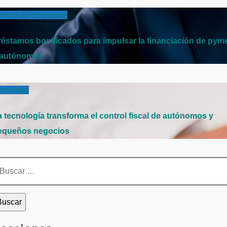
conomía
Empresas
réstamos bonificados para impulsar la financiación de pym
 autónomos
conomía
a tecnología transforma el control fiscal de autónomos y
equeños negocios
scar: