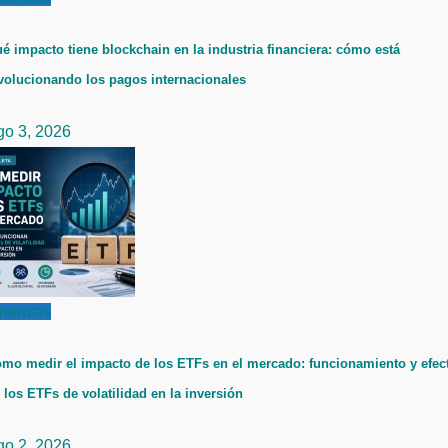
é impacto tiene blockchain en la industria financiera: cómo está
volucionando los pagos internacionales
go 3, 2026
inanzas
mo medir el impacto de los ETFs en el mercado: funcionamiento y efec
 los ETFs de volatilidad en la inversión
go 2, 2026