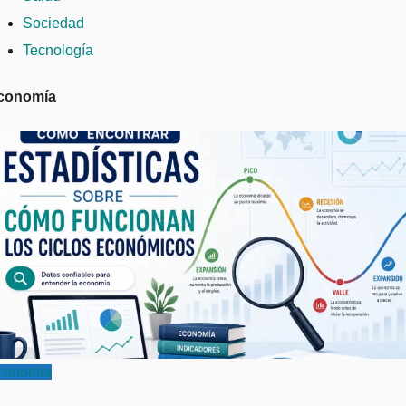
Sociedad
Tecnología
conomía
conomía