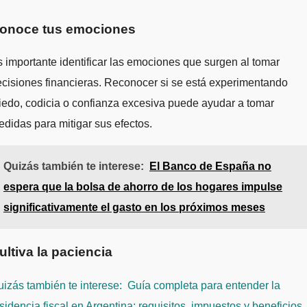
onoce tus emociones
 importante identificar las emociones que surgen al tomar
cisiones financieras. Reconocer si se está experimentando
edo, codicia o confianza excesiva puede ayudar a tomar
didas para mitigar sus efectos.
Quizás también te interese:
El Banco de España no
espera que la bolsa de ahorro de los hogares impulse
significativamente el gasto en los próximos meses
ultiva la paciencia
izás también te interese:
Guía completa para entender la
sidencia fiscal en Argentina: requisitos, impuestos y beneficios