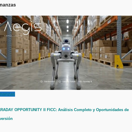
inanzas
inanzas
RADAY OPPORTUNITY II FICC: Análisis Completo y Oportunidades de
versión