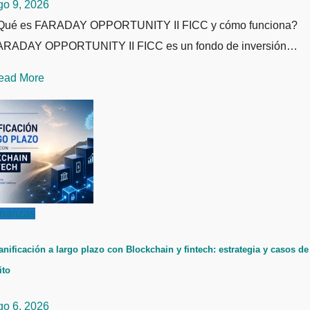
go 9, 2026
Qué es FARADAY OPPORTUNITY II FICC y cómo funciona?
ARADAY OPPORTUNITY II FICC es un fondo de inversión…
ead More
inanzas
anificación a largo plazo con Blockchain y fintech: estrategia y casos de
ito
go 6, 2026