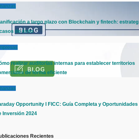
inanzas
anificación a largo plazo con Blockchain y fintech: estrateg
 casos de éxito
mpresas
mo realizar auditorías internas para establecer territorios
omerciales de forma eficiente
inanzas
araday Opportunity I FICC: Guía Completa y Oportunidades
e Inversión 2024
ublicaciones Recientes