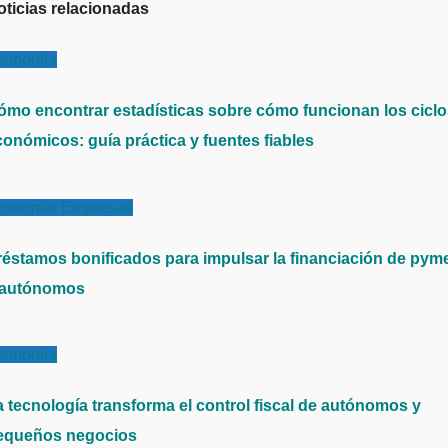
oticias relacionadas
conomía
ómo encontrar estadísticas sobre cómo funcionan los cicl
conómicos: guía práctica y fuentes fiables
conomía
Empresas
réstamos bonificados para impulsar la financiación de pym
 autónomos
conomía
a tecnología transforma el control fiscal de autónomos y
equeños negocios