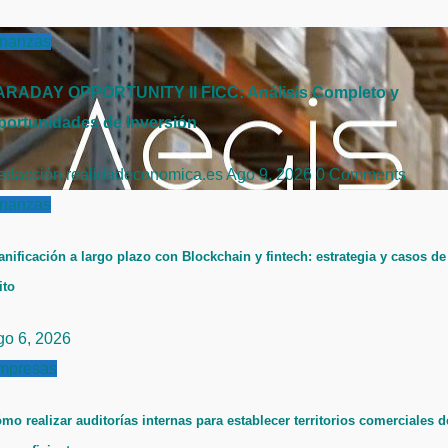
inanzas
ARADAY OPPORTUNITY II FICC: Análisis Completo y
portunidades de Inversión
edacción realidadeconomica.es
Ago 9, 2026
0 Comments
inanzas
anificación a largo plazo con Blockchain y fintech: estrategia y casos de
ito
go 6, 2026
mpresas
mo realizar auditorías internas para establecer territorios comerciales d