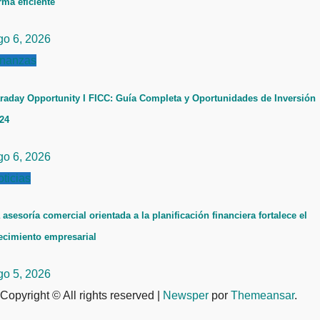
rma eficiente
go 6, 2026
inanzas
raday Opportunity I FICC: Guía Completa y Oportunidades de Inversión
24
go 6, 2026
ticias
 asesoría comercial orientada a la planificación financiera fortalece el
ecimiento empresarial
go 5, 2026
Copyright © All rights reserved
|
Newsper
por
Themeansar
.