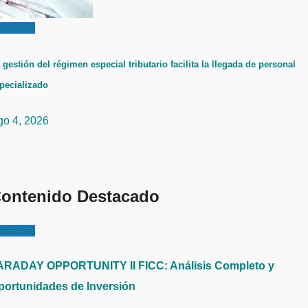
inanzas
 gestión del régimen especial tributario facilita la llegada de personal
pecializado
go 4, 2026
ontenido Destacado
inanzas
ARADAY OPPORTUNITY II FICC: Análisis Completo y
portunidades de Inversión