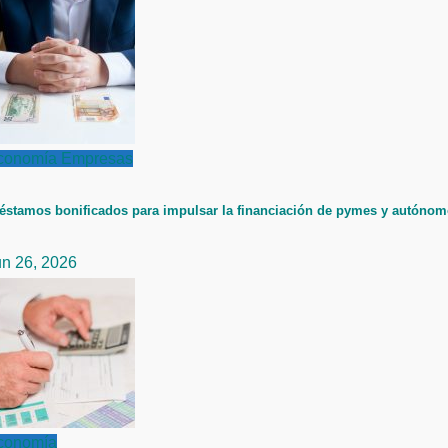
conomía
Empresas
éstamos bonificados para impulsar la financiación de pymes y autóno
un 26, 2026
conomía