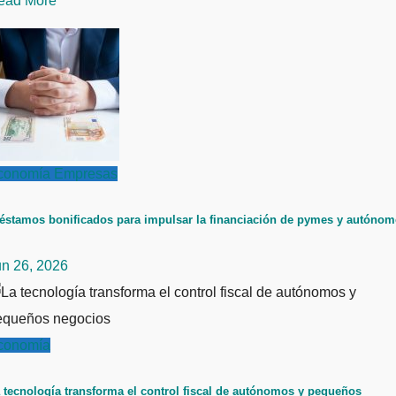
ead More
conomía
Empresas
éstamos bonificados para impulsar la financiación de pymes y autóno
un 26, 2026
conomía
 tecnología transforma el control fiscal de autónomos y pequeños