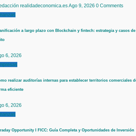
edacción realidadeconomica.es
Ago 9, 2026
0 Comments
inanzas
anificación a largo plazo con Blockchain y fintech: estrategia y casos de
ito
go 6, 2026
mpresas
mo realizar auditorías internas para establecer territorios comerciales d
rma eficiente
go 6, 2026
inanzas
raday Opportunity I FICC: Guía Completa y Oportunidades de Inversión