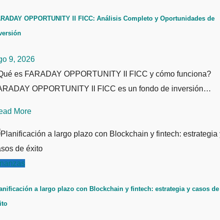
RADAY OPPORTUNITY II FICC: Análisis Completo y Oportunidades de
versión
go 9, 2026
Qué es FARADAY OPPORTUNITY II FICC y cómo funciona?
ARADAY OPPORTUNITY II FICC es un fondo de inversión…
ead More
inanzas
anificación a largo plazo con Blockchain y fintech: estrategia y casos de
ito