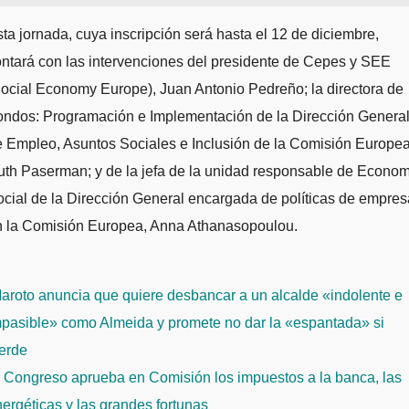
ta jornada, cuya inscripción será hasta el 12 de diciembre,
ntará con las intervenciones del presidente de Cepes y SEE
ocial Economy Europe), Juan Antonio Pedreño; la directora de
ondos: Programación e Implementación de la Dirección Genera
 Empleo, Asuntos Sociales e Inclusión de la Comisión Europea
th Paserman; y de la jefa de la unidad responsable de Econo
cial de la Dirección General encargada de políticas de empres
n la Comisión Europea, Anna Athanasopoulou.
avegación
roto anuncia que quiere desbancar a un alcalde «indolente e
e
mpasible» como Almeida y promete no dar la «espantada» si
ntradas
erde
 Congreso aprueba en Comisión los impuestos a la banca, las
ergéticas y las grandes fortunas