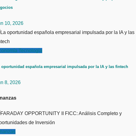
gocios
un 10, 2026
conomía
Tecnología
 oportunidad española empresarial impulsada por la IA y las fintech
un 8, 2026
inanzas
inanzas