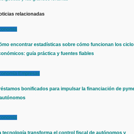
oticias relacionadas
conomía
ómo encontrar estadísticas sobre cómo funcionan los cicl
conómicos: guía práctica y fuentes fiables
conomía
Empresas
réstamos bonificados para impulsar la financiación de pym
 autónomos
conomía
a tecnología transforma el control fiscal de autónomos y