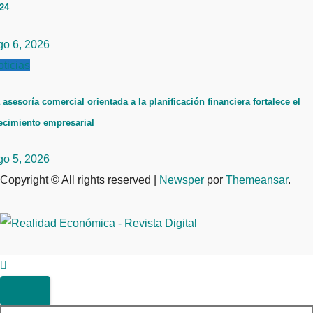
24
go 6, 2026
ticias
 asesoría comercial orientada a la planificación financiera fortalece el
ecimiento empresarial
go 5, 2026
Copyright © All rights reserved
|
Newsper
por
Themeansar
.