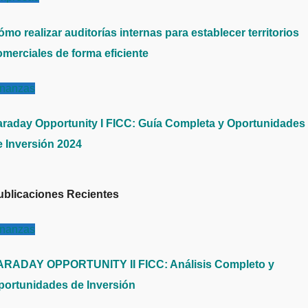
mo realizar auditorías internas para establecer territorios
omerciales de forma eficiente
inanzas
araday Opportunity I FICC: Guía Completa y Oportunidades
e Inversión 2024
ublicaciones Recientes
inanzas
ARADAY OPPORTUNITY II FICC: Análisis Completo y
portunidades de Inversión