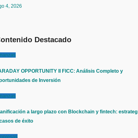
go 4, 2026
ontenido Destacado
inanzas
ARADAY OPPORTUNITY II FICC: Análisis Completo y
portunidades de Inversión
inanzas
anificación a largo plazo con Blockchain y fintech: estrateg
 casos de éxito
mpresas