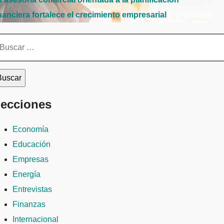
nanciera fortalece el crecimiento empresarial
scar:
ecciones
Economía
Educación
Empresas
Energía
Entrevistas
Finanzas
Internacional