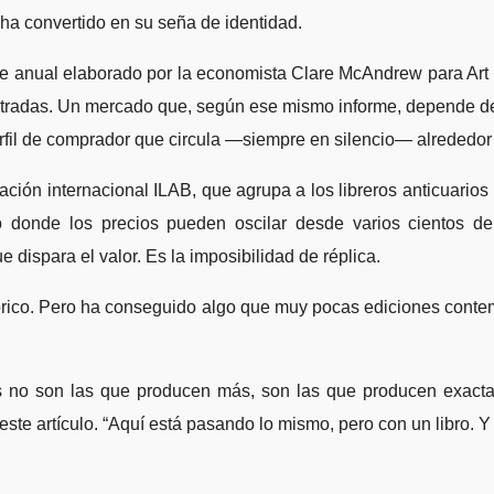
ha convertido en su seña de identidad.
rme anual elaborado por la economista Clare McAndrew para Ar
stradas. Un mercado que, según ese mismo informe, depende de m
rfil de comprador que circula —siempre en silencio— alrededor
ción internacional ILAB, que agrupa a los libreros anticuarios 
o donde los precios pueden oscilar desde varios cientos de
 dispara el valor. Es la imposibilidad de réplica.
istórico. Pero ha conseguido algo que muy pocas ediciones co
as no son las que producen más, son las que producen exacta
ste artículo. “Aquí está pasando lo mismo, pero con un libro. Y e