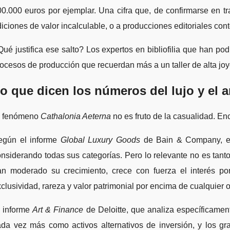
0.000 euros por ejemplar. Una cifra que, de confirmarse en tr
iciones de valor incalculable, o a producciones editoriales co
ué justifica ese salto? Los expertos en bibliofilia que han po
ocesos de producción que recuerdan más a un taller de alta joy
o que dicen los números del lujo y el a
l fenómeno
Cathalonia Aeterna
no es fruto de la casualidad. E
egún el informe
Global Luxury Goods
de Bain & Company, ela
nsiderando todas sus categorías. Pero lo relevante no es tant
an moderado su crecimiento, crece con fuerza el interés po
clusividad, rareza y valor patrimonial por encima de cualquier 
l informe
Art & Finance
de Deloitte, que analiza específicamente
da vez más como activos alternativos de inversión, y los gran