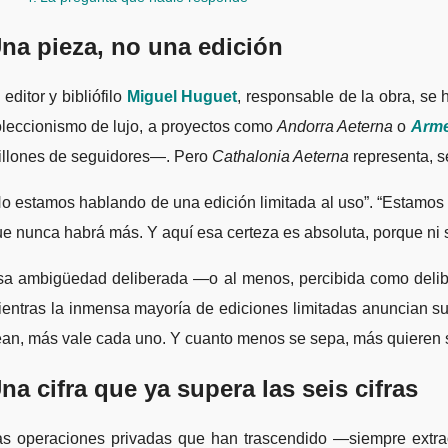
na pieza, no una edición
 editor y bibliófilo
Miguel Huguet
, responsable de la obra, se 
leccionismo de lujo, a proyectos como
Andorra Aeterna
o
Arme
illones de seguidores—. Pero
Cathalonia Aeterna
representa, se
o estamos hablando de una edición limitada al uso”. “Estamos h
e nunca habrá más. Y aquí esa certeza es absoluta, porque ni 
sa ambigüedad deliberada —o al menos, percibida como delibe
ientras la inmensa mayoría de ediciones limitadas anuncian s
an, más vale cada uno. Y cuanto menos se sepa, más quieren s
na cifra que ya supera las seis cifras
as operaciones privadas que han trascendido —siempre extra