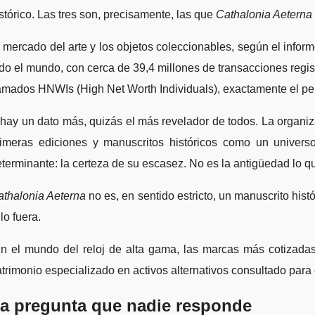
stórico. Las tres son, precisamente, las que
Cathalonia Aeterna
 mercado del arte y los objetos coleccionables, según el info
do el mundo, con cerca de 39,4 millones de transacciones regi
amados HNWIs (High Net Worth Individuals), exactamente el pe
hay un dato más, quizás el más revelador de todos. La organiza
rimeras ediciones y manuscritos históricos como un univers
terminante: la certeza de su escasez. No es la antigüedad lo que
athalonia Aeterna
no es, en sentido estricto, un manuscrito h
 lo fuera.
En el mundo del reloj de alta gama, las marcas más cotizad
trimonio especializado en activos alternativos consultado para e
a pregunta que nadie responde