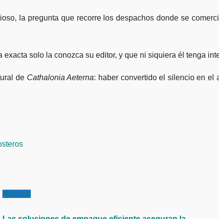
ioso, la pregunta que recorre los despachos donde se comerci
xacta solo la conozca su editor, y que ni siquiera él tenga int
tural de
Cathalonia Aeterna
: haber convertido el silencio en e
costeros
Noticias
Las soluciones de empaque eficiente aseguran la