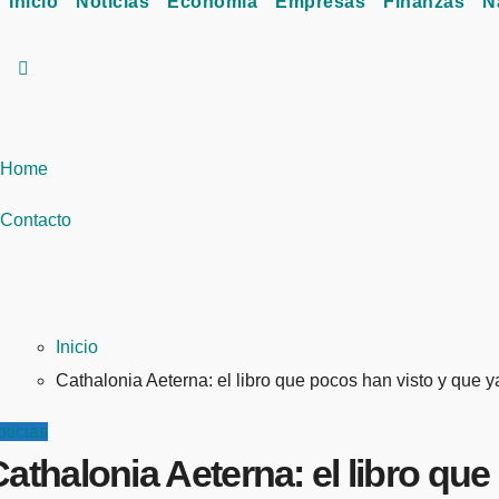
Inicio
Noticias
Economía
Empresas
Finanzas
N
Home
Contacto
Inicio
Cathalonia Aeterna: el libro que pocos han visto y que y
ticias
athalonia Aeterna: el libro que