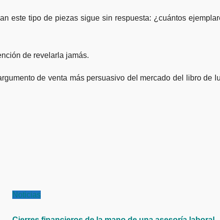
an este tipo de piezas sigue sin respuesta: ¿cuántos ejempla
ención de revelarla jamás.
l argumento de venta más persuasivo del mercado del libro de l
Noticias
Cierres financieros de la mano de una asesoría laboral,