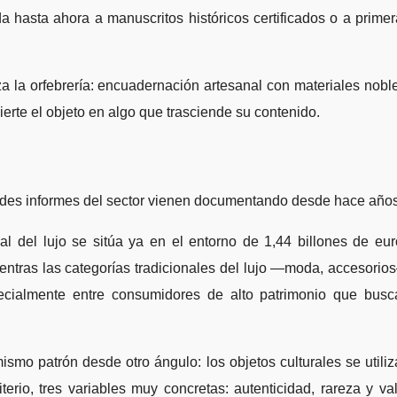
a hasta ahora a manuscritos históricos certificados o a prime
za la orfebrería: encuadernación artesanal con materiales nobl
erte el objeto en algo que trasciende su contenido.
randes informes del sector vienen documentando desde hace años
del lujo se sitúa ya en el entorno de 1,44 billones de eur
ientras las categorías tradicionales del lujo —moda, accesori
pecialmente entre consumidores de alto patrimonio que busc
mismo patrón desde otro ángulo: los objetos culturales se utili
erio, tres variables muy concretas: autenticidad, rareza y va