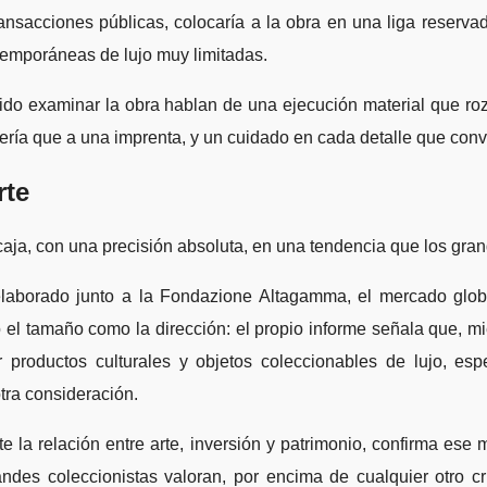
ansacciones públicas, colocaría a la obra en una liga reservad
ntemporáneas de lujo muy limitadas.
dido examinar la obra hablan de una ejecución material que ro
ería que a una imprenta, y un cuidado en cada detalle que convi
rte
ncaja, con una precisión absoluta, en una tendencia que los g
borado junto a la Fondazione Altagamma, el mercado global 
o el tamaño como la dirección: el propio informe señala que, m
r productos culturales y objetos coleccionables de lujo, es
otra consideración.
 la relación entre arte, inversión y patrimonio, confirma ese 
des coleccionistas valoran, por encima de cualquier otro crit