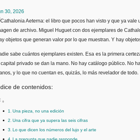
un 30, 2026
magen de archivo. Miguel Huguet con dos ejemplares de Cathal
Hay objetos que generan valor por lo que muestran. Y hay objeto
die sabe cuántos ejemplares existen. Esa es la primera certeza s
 capital privado se dan la mano. No hay catálogo público. No hay
nos, y lo que no cuentan es, quizás, lo más revelador de todo.
ndice de contenidos:
Una pieza, no una edición
Una cifra que ya supera las seis cifras
Lo que dicen los números del lujo y el arte
La pregunta que nadie responde