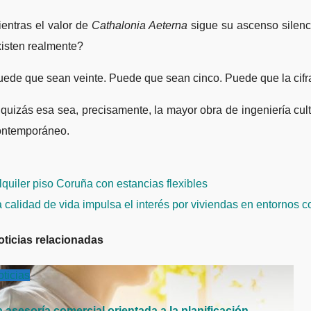
entras el valor de
Cathalonia Aeterna
sigue su ascenso silenc
isten realmente?
ede que sean veinte. Puede que sean cinco. Puede que la cifra e
quizás esa sea, precisamente, la mayor obra de ingeniería cul
ontemporáneo.
avegación
quiler piso Coruña con estancias flexibles
e
 calidad de vida impulsa el interés por viviendas en entornos 
ntradas
oticias relacionadas
ticias
 asesoría comercial orientada a la planificación