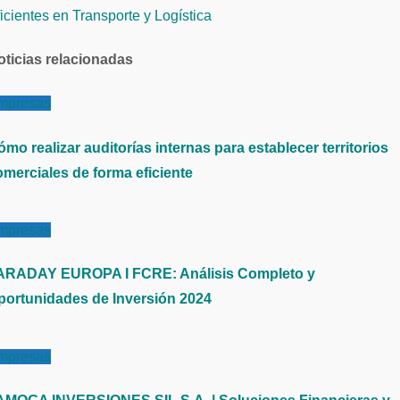
icientes en Transporte y Logística
ntradas
oticias relacionadas
mpresas
mo realizar auditorías internas para establecer territorios
omerciales de forma eficiente
mpresas
ARADAY EUROPA I FCRE: Análisis Completo y
portunidades de Inversión 2024
mpresas