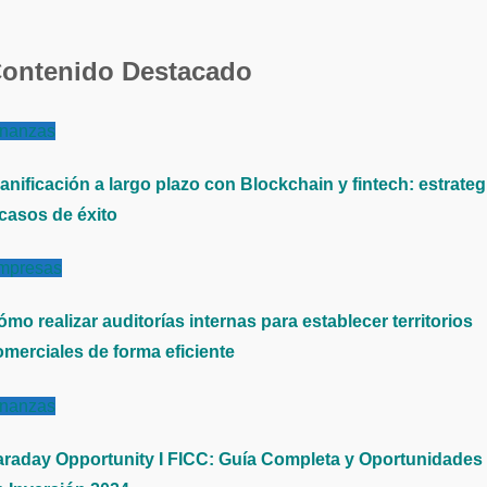
ontenido Destacado
inanzas
anificación a largo plazo con Blockchain y fintech: estrateg
 casos de éxito
mpresas
mo realizar auditorías internas para establecer territorios
omerciales de forma eficiente
inanzas
araday Opportunity I FICC: Guía Completa y Oportunidades