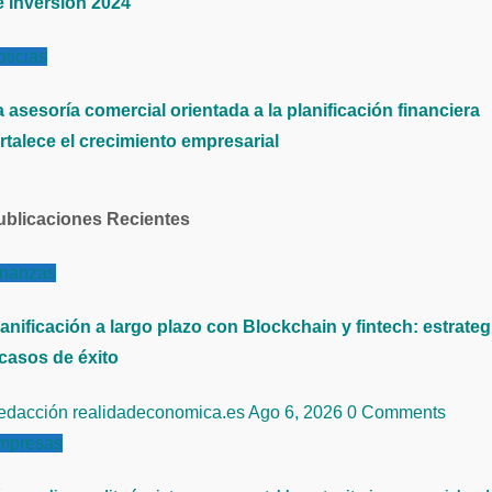
e Inversión 2024
ticias
 asesoría comercial orientada a la planificación financiera
rtalece el crecimiento empresarial
ublicaciones Recientes
inanzas
anificación a largo plazo con Blockchain y fintech: estrateg
 casos de éxito
edacción realidadeconomica.es
Ago 6, 2026
0 Comments
mpresas