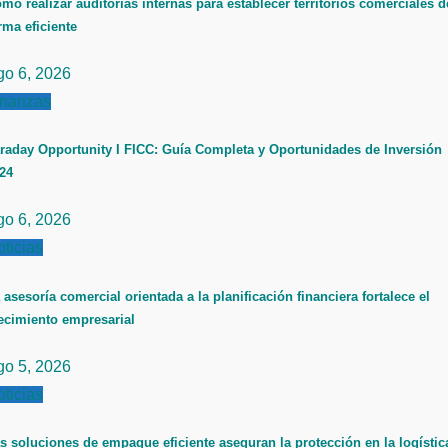
mo realizar auditorías internas para establecer territorios comerciales d
rma eficiente
go 6, 2026
inanzas
raday Opportunity I FICC: Guía Completa y Oportunidades de Inversión
24
go 6, 2026
ticias
 asesoría comercial orientada a la planificación financiera fortalece el
ecimiento empresarial
go 5, 2026
ticias
s soluciones de empaque eficiente aseguran la protección en la logístic