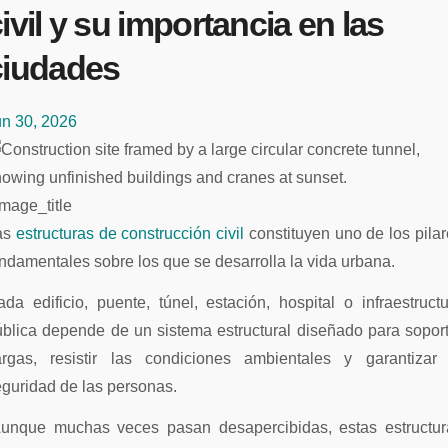
ivil y su importancia en las
ciudades
un 30, 2026
mage_title
Las
estructuras de construcción civil
constituyen uno de los pila
ndamentales sobre los que se desarrolla la vida urbana.
da edificio, puente, túnel, estación, hospital o infraestruct
blica depende de un sistema estructural diseñado para sopor
argas, resistir las condiciones ambientales y garantizar 
eguridad de las personas.
Aunque muchas veces pasan desapercibidas, estas estructur