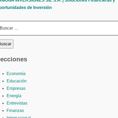
AMOGA INVERSIONES SIL S.A. | Soluciones Financieras y
portunidades de Inversión
scar:
ecciones
Economía
Educación
Empresas
Energía
Entrevistas
Finanzas
Internacional