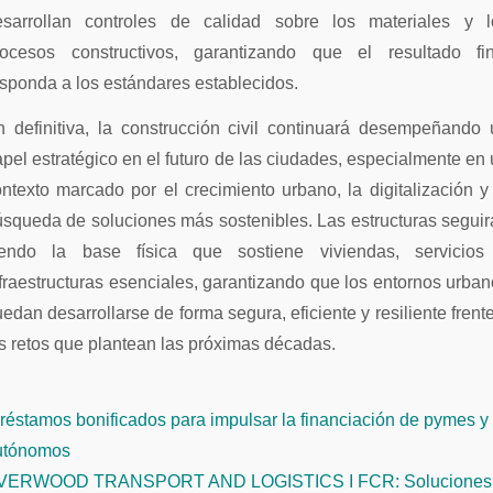
esarrollan controles de calidad sobre los materiales y l
rocesos constructivos, garantizando que el resultado fin
sponda a los estándares establecidos.
n definitiva, la construcción civil continuará desempeñando 
pel estratégico en el futuro de las ciudades, especialmente en
ntexto marcado por el crecimiento urbano, la digitalización y
squeda de soluciones más sostenibles. Las estructuras segui
iendo la base física que sostiene viviendas, servicios
fraestructuras esenciales, garantizando que los entornos urba
edan desarrollarse de forma segura, eficiente y resiliente frent
s retos que plantean las próximas décadas.
éstamos bonificados para impulsar la financiación de pymes y
avegación
utónomos
e
VERWOOD TRANSPORT AND LOGISTICS I FCR: Soluciones