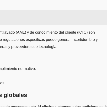
 antilavado (AML) y de conocimiento del cliente (KYC) son
 de regulaciones específicas puede generar incertidumbre y
ieras y proveedores de tecnología.
plimiento normativo.
zos.
s globales
s de procesamiento. Al eliminar intermediarios tradicionales, l