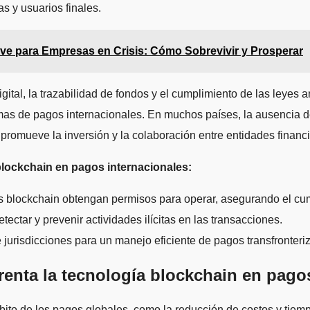
as y usuarios finales.
ave para Empresas en Crisis: Cómo Sobrevivir y Prosperar
gital, la trazabilidad de fondos y el cumplimiento de las leyes
stemas de pagos internacionales. En muchos países, la ausencia
 promueve la inversión y la colaboración entre entidades financ
blockchain en pagos internacionales:
 blockchain obtengan permisos para operar, asegurando el cum
ctar y prevenir actividades ilícitas en las transacciones.
e jurisdicciones para un manejo eficiente de pagos transfronteri
frenta la tecnología blockchain en pago
ito de los pagos globales, como la reducción de costos y tiempo