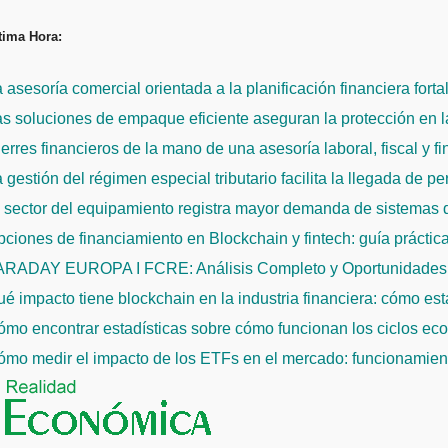
Saltar
tima Hora:
al
contenido
 asesoría comercial orientada a la planificación financiera fort
s soluciones de empaque eficiente aseguran la protección en la
erres financieros de la mano de una asesoría laboral, fiscal y f
 gestión del régimen especial tributario facilita la llegada de p
l sector del equipamiento registra mayor demanda de sistemas
ciones de financiamiento en Blockchain y fintech: guía práctic
ARADAY EUROPA I FCRE: Análisis Completo y Oportunidades 
é impacto tiene blockchain en la industria financiera: cómo es
mo encontrar estadísticas sobre cómo funcionan los ciclos econ
mo medir el impacto de los ETFs en el mercado: funcionamiento