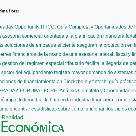
Saltar
tima Hora:
al
contenido
raday Opportunity I FICC: Guía Completa y Oportunidades de 
 asesoría comercial orientada a la planificación financiera fort
s soluciones de empaque eficiente aseguran la protección en la
erres financieros de la mano de una asesoría laboral, fiscal y f
 gestión del régimen especial tributario facilita la llegada de p
l sector del equipamiento registra mayor demanda de sistemas
ciones de financiamiento en Blockchain y fintech: guía práctic
ARADAY EUROPA I FCRE: Análisis Completo y Oportunidades 
é impacto tiene blockchain en la industria financiera: cómo es
mo encontrar estadísticas sobre cómo funcionan los ciclos econ