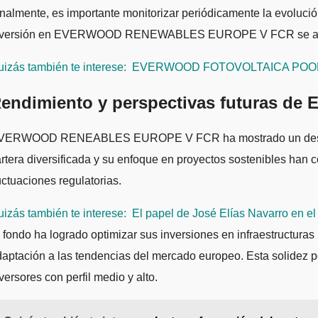
nalmente, es importante monitorizar periódicamente la evolució
nversión en EVERWOOD RENEWABLES EUROPE V FCR se adapte a l
izás también te interese:
EVERWOOD FOTOVOLTAICA POOL VI F
endimiento y perspectivas futuras
VERWOOD RENEABLES EUROPE V FCR ha mostrado un desempeño s
rtera diversificada y su enfoque en proyectos sostenibles han c
uctuaciones regulatorias.
izás también te interese:
El papel de José Elías Navarro en e
 fondo ha logrado optimizar sus inversiones en infraestructuras
daptación a las tendencias del mercado europeo. Esta solid
versores con perfil medio y alto.