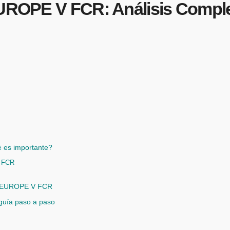
 V FCR: Análisis Completo
s importante?
 FCR
S EUROPE V FCR
ía paso a paso