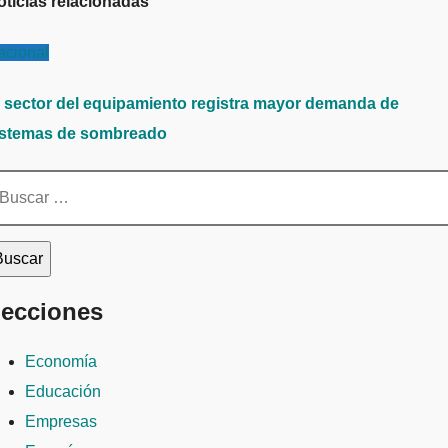
oticias relacionadas
acional
l sector del equipamiento registra mayor demanda de
istemas de sombreado
scar:
ecciones
Economía
Educación
Empresas