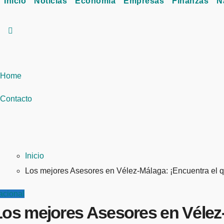
Inicio
Noticias
Economía
Empresas
Finanzas
N
Home
Contacto
Inicio
Los mejores Asesores en Vélez-Málaga: ¡Encuentra el 
acional
Los mejores Asesores en Vélez-