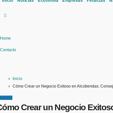
Inicio
Noticias
Economía
Empresas
Finanzas
N
Home
Contacto
Inicio
Cómo Crear un Negocio Exitoso en Alcobendas: Consejo
acional
Cómo Crear un Negocio Exitoso