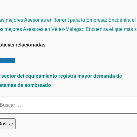
avegación
s mejores Asesorías en Torrent para tu Empresa: Encuentra el
e
os mejores Asesores en Vélez-Málaga: ¡Encuentra el que más s
ntradas
oticias relacionadas
acional
l sector del equipamiento registra mayor demanda de
istemas de sombreado
scar: