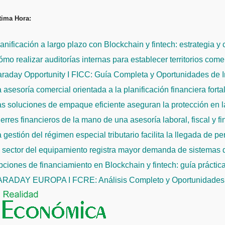
Saltar
tima Hora:
al
contenido
anificación a largo plazo con Blockchain y fintech: estrategia y
mo realizar auditorías internas para establecer territorios come
raday Opportunity I FICC: Guía Completa y Oportunidades de 
 asesoría comercial orientada a la planificación financiera fort
s soluciones de empaque eficiente aseguran la protección en la
erres financieros de la mano de una asesoría laboral, fiscal y f
 gestión del régimen especial tributario facilita la llegada de p
l sector del equipamiento registra mayor demanda de sistemas
ciones de financiamiento en Blockchain y fintech: guía práctic
ARADAY EUROPA I FCRE: Análisis Completo y Oportunidades 