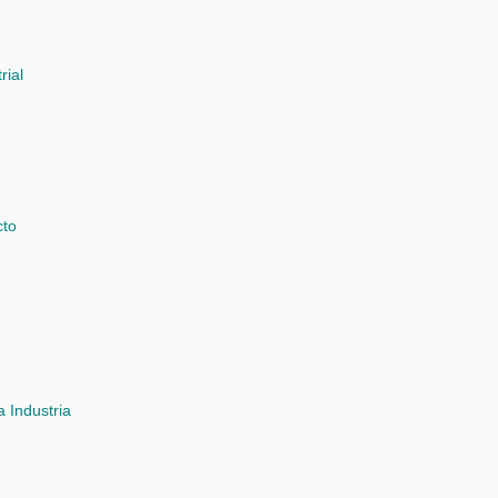
rial
cto
a Industria