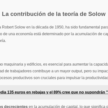
La contribución de la teoría de Solow
a Robert Solow en la década de 1950, ha sido fundamental para 
azo de una economía está determinado por la acumulación de capit
ría.
omo maquinaria y edificios, es esencial para aumentar la capac
d de trabajadores contribuye a un mayor output, pero su impacto
ocesos productivos son cruciales para impulsar la productividad
dia 135 euros en rebajas y el 89% cree que no supondrán 
os decrecientes
en la acumulación de capital, lo que significa