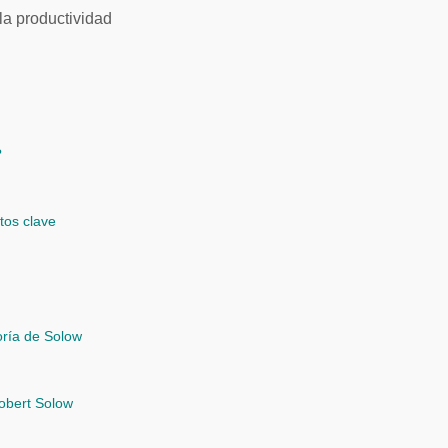
?
tos clave
oría de Solow
Robert Solow