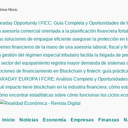
Saltar
tima Hora:
al
contenido
raday Opportunity I FICC: Guía Completa y Oportunidades de 
 asesoría comercial orientada a la planificación financiera fort
s soluciones de empaque eficiente aseguran la protección en la
erres financieros de la mano de una asesoría laboral, fiscal y f
 gestión del régimen especial tributario facilita la llegada de p
l sector del equipamiento registra mayor demanda de sistemas
ciones de financiamiento en Blockchain y fintech: guía práctic
ARADAY EUROPA I FCRE: Análisis Completo y Oportunidades 
é impacto tiene blockchain en la industria financiera: cómo es
mo encontrar estadísticas sobre cómo funcionan los ciclos econ
Inicio
Noticias
Economía
Empresas
Finanzas
N