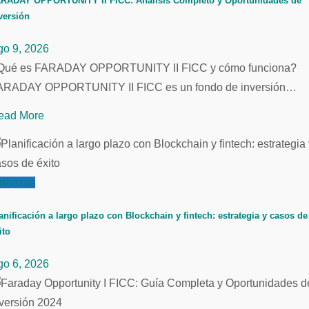
RADAY OPPORTUNITY II FICC: Análisis Completo y Oportunidades de
versión
go 9, 2026
Qué es FARADAY OPPORTUNITY II FICC y cómo funciona?
ARADAY OPPORTUNITY II FICC es un fondo de inversión…
ead More
inanzas
anificación a largo plazo con Blockchain y fintech: estrategia y casos de
ito
go 6, 2026