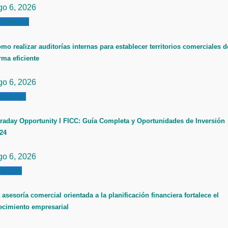
go 6, 2026
mpresas
mo realizar auditorías internas para establecer territorios comerciales d
rma eficiente
go 6, 2026
inanzas
raday Opportunity I FICC: Guía Completa y Oportunidades de Inversión
24
go 6, 2026
ticias
 asesoría comercial orientada a la planificación financiera fortalece el
ecimiento empresarial