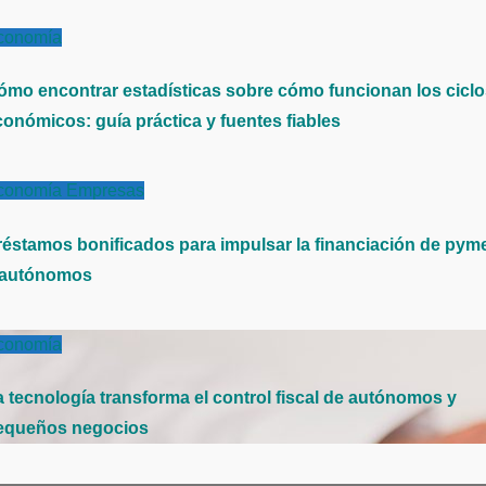
conomía
ómo encontrar estadísticas sobre cómo funcionan los cicl
conómicos: guía práctica y fuentes fiables
conomía
Empresas
réstamos bonificados para impulsar la financiación de pym
 autónomos
conomía
a tecnología transforma el control fiscal de autónomos y
equeños negocios