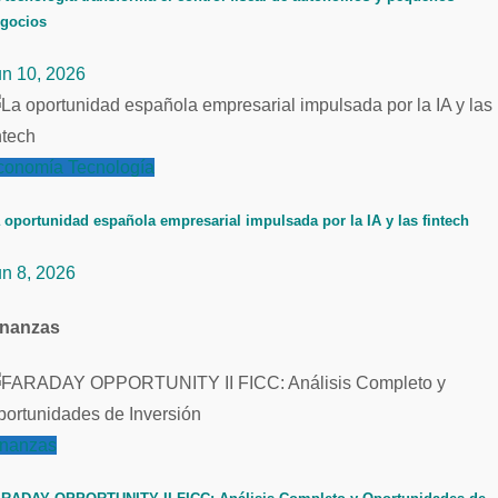
gocios
un 10, 2026
conomía
Tecnología
 oportunidad española empresarial impulsada por la IA y las fintech
un 8, 2026
inanzas
inanzas