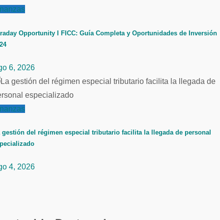
inanzas
raday Opportunity I FICC: Guía Completa y Oportunidades de Inversión
24
go 6, 2026
inanzas
 gestión del régimen especial tributario facilita la llegada de personal
pecializado
go 4, 2026