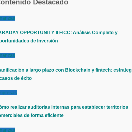
ontenido Destacado
inanzas
ARADAY OPPORTUNITY II FICC: Análisis Completo y
portunidades de Inversión
inanzas
anificación a largo plazo con Blockchain y fintech: estrateg
 casos de éxito
mpresas
mo realizar auditorías internas para establecer territorios
omerciales de forma eficiente
inanzas