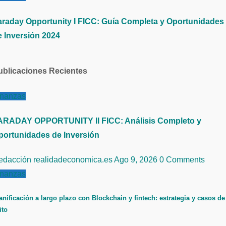
araday Opportunity I FICC: Guía Completa y Oportunidades
e Inversión 2024
ublicaciones Recientes
inanzas
ARADAY OPPORTUNITY II FICC: Análisis Completo y
portunidades de Inversión
edacción realidadeconomica.es
Ago 9, 2026
0 Comments
inanzas
anificación a largo plazo con Blockchain y fintech: estrategia y casos de
ito