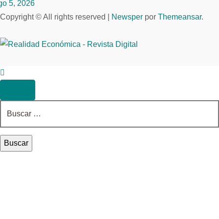
go 5, 2026
Copyright © All rights reserved
|
Newsper
por
Themeansar
.
Buscar: