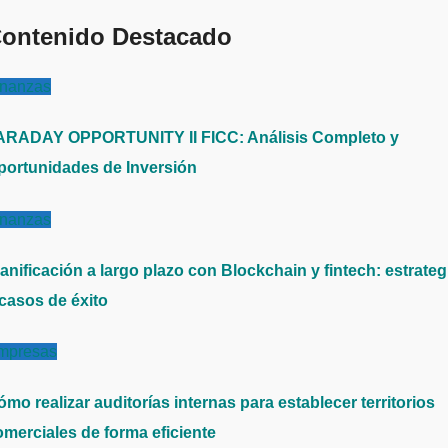
ontenido Destacado
inanzas
ARADAY OPPORTUNITY II FICC: Análisis Completo y
portunidades de Inversión
inanzas
anificación a largo plazo con Blockchain y fintech: estrateg
 casos de éxito
mpresas
mo realizar auditorías internas para establecer territorios
omerciales de forma eficiente