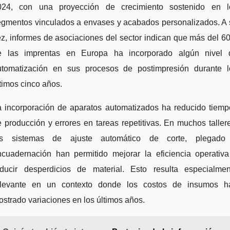
024, con una proyección de crecimiento sostenido en l
egmentos vinculados a envases y acabados personalizados. A 
z, informes de asociaciones del sector indican que más del 
e las imprentas en Europa ha incorporado algún nivel 
utomatización en sus procesos de postimpresión durante l
timos cinco años.
a incorporación de aparatos automatizados ha reducido tiemp
 producción y errores en tareas repetitivas. En muchos taller
os sistemas de ajuste automático de corte, plegado
ncuadernación han permitido mejorar la eficiencia operativa
educir desperdicios de material. Esto resulta especialmen
elevante en un contexto donde los costos de insumos h
strado variaciones en los últimos años.