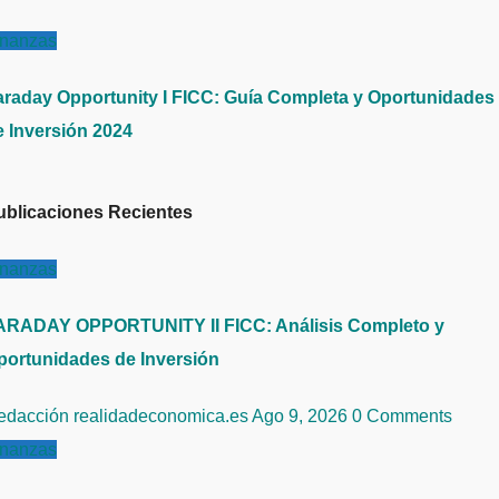
inanzas
araday Opportunity I FICC: Guía Completa y Oportunidades
e Inversión 2024
ublicaciones Recientes
inanzas
ARADAY OPPORTUNITY II FICC: Análisis Completo y
portunidades de Inversión
edacción realidadeconomica.es
Ago 9, 2026
0 Comments
inanzas