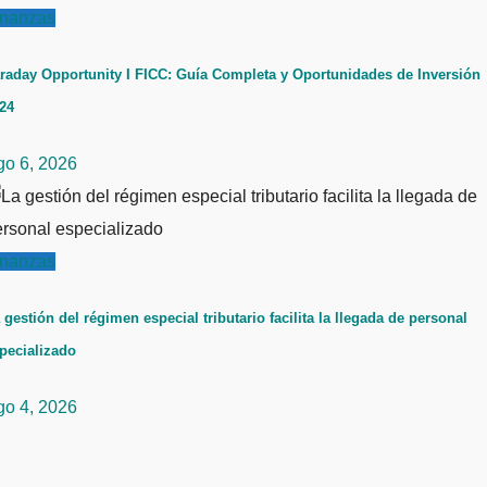
inanzas
raday Opportunity I FICC: Guía Completa y Oportunidades de Inversión
24
go 6, 2026
inanzas
 gestión del régimen especial tributario facilita la llegada de personal
pecializado
go 4, 2026