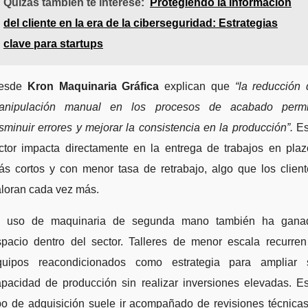
Quizás también te interese:
Protegiendo la información
del cliente en la era de la ciberseguridad: Estrategias
clave para startups
esde
Kron Maquinaria Gráfica
explican que
“la reducción 
anipulación manual en los procesos de acabado permi
sminuir errores y mejorar la consistencia en la producción”.
Es
actor impacta directamente en la entrega de trabajos en plaz
ás cortos y con menor tasa de retrabajo, algo que los client
aloran cada vez más.
l uso de maquinaria de segunda mano también ha gana
spacio dentro del sector. Talleres de menor escala recurren
quipos reacondicionados como estrategia para ampliar 
apacidad de producción sin realizar inversiones elevadas. Es
po de adquisición suele ir acompañado de revisiones técnica