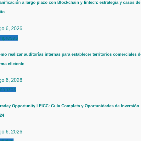
anificación a largo plazo con Blockchain y fintech: estrategia y casos de
ito
go 6, 2026
mpresas
mo realizar auditorías internas para establecer territorios comerciales d
rma eficiente
go 6, 2026
inanzas
raday Opportunity I FICC: Guía Completa y Oportunidades de Inversión
24
go 6, 2026