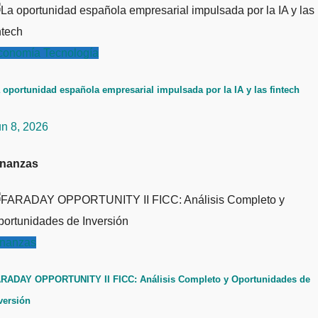
conomía
Tecnología
 oportunidad española empresarial impulsada por la IA y las fintech
un 8, 2026
inanzas
inanzas
RADAY OPPORTUNITY II FICC: Análisis Completo y Oportunidades de
versión