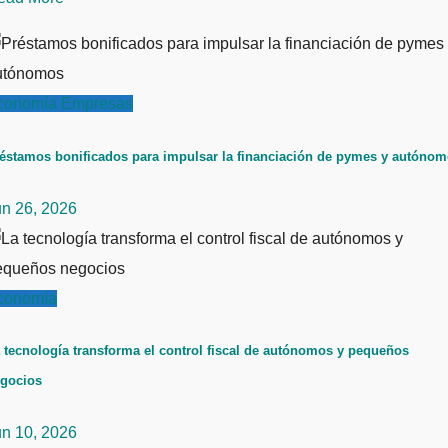
conomía
Empresas
éstamos bonificados para impulsar la financiación de pymes y autóno
un 26, 2026
conomía
 tecnología transforma el control fiscal de autónomos y pequeños
gocios
un 10, 2026