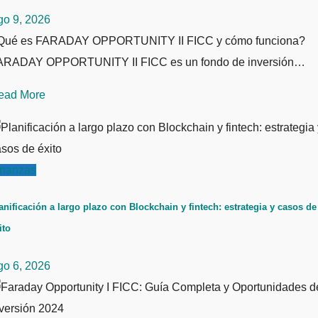
go 9, 2026
Qué es FARADAY OPPORTUNITY II FICC y cómo funciona?
ARADAY OPPORTUNITY II FICC es un fondo de inversión…
ead More
inanzas
anificación a largo plazo con Blockchain y fintech: estrategia y casos de
ito
go 6, 2026