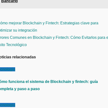
Bancario
avegación
mo mejorar Blockchain y Fintech: Estrategias clave para
e
timizar su integración
ntradas
rores Comunes en Blockchain y Fintech: Cómo Evitarlos para e
xito Tecnológico
oticias relacionadas
ecnología
ómo funciona el sistema de Blockchain y fintech: guía
ompleta y paso a paso
ecnología