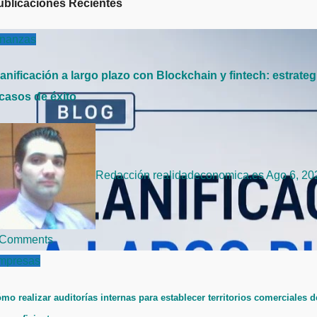
ublicaciones Recientes
inanzas
anificación a largo plazo con Blockchain y fintech: estrateg
 casos de éxito
Redacción realidadeconomica.es
Ago 6, 20
 Comments
mpresas
mo realizar auditorías internas para establecer territorios comerciales d