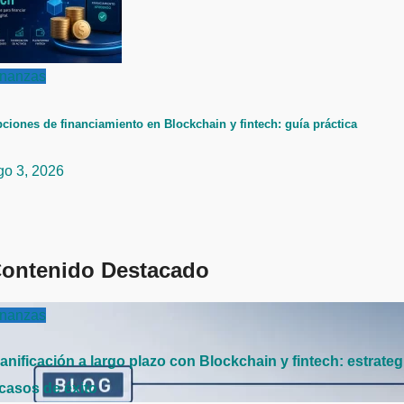
inanzas
ciones de financiamiento en Blockchain y fintech: guía práctica
go 3, 2026
ontenido Destacado
inanzas
anificación a largo plazo con Blockchain y fintech: estrateg
 casos de éxito