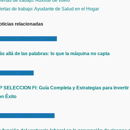
ertas de trabajo: Auxiliar de vuelo
e
ertas de trabajo: Ayudante de Salud en el Hogar
ntradas
oticias relacionadas
ducación
Ofertas de Trabajo
ás allá de las palabras: lo que la máquina no capta
ertas de Trabajo
P SELECCION FI: Guía Completa y Estrategias para Invertir
on Éxito
ertas de Trabajo
Sociedad