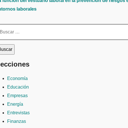
a función del vestuario laboral en la prevención de riesgos 
ntornos laborales
scar:
ecciones
Economía
Educación
Empresas
Energía
Entrevistas
Finanzas