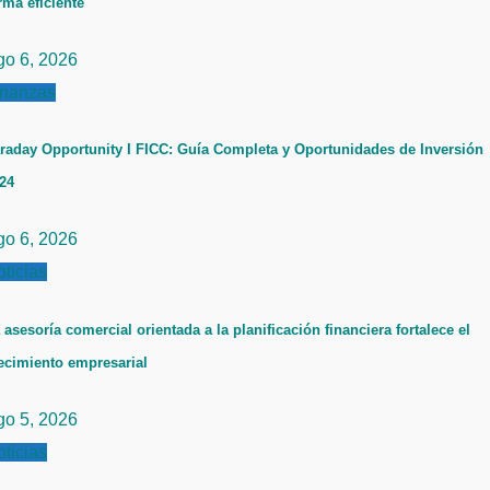
rma eficiente
go 6, 2026
inanzas
raday Opportunity I FICC: Guía Completa y Oportunidades de Inversión
24
go 6, 2026
ticias
 asesoría comercial orientada a la planificación financiera fortalece el
ecimiento empresarial
go 5, 2026
ticias