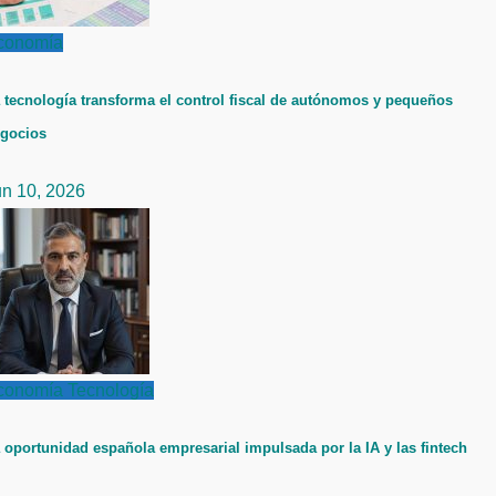
conomía
 tecnología transforma el control fiscal de autónomos y pequeños
gocios
un 10, 2026
conomía
Tecnología
 oportunidad española empresarial impulsada por la IA y las fintech