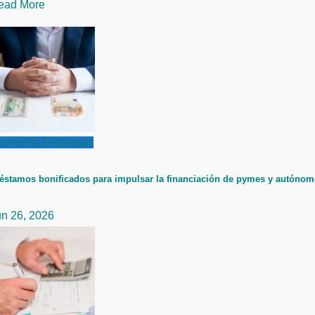
ead More
conomía
Empresas
éstamos bonificados para impulsar la financiación de pymes y autóno
un 26, 2026