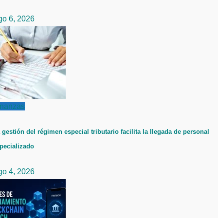
go 6, 2026
inanzas
 gestión del régimen especial tributario facilita la llegada de personal
pecializado
go 4, 2026