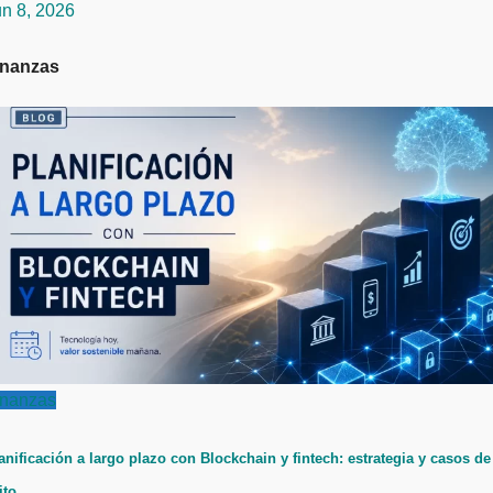
un 8, 2026
inanzas
inanzas
anificación a largo plazo con Blockchain y fintech: estrategia y casos de
ito