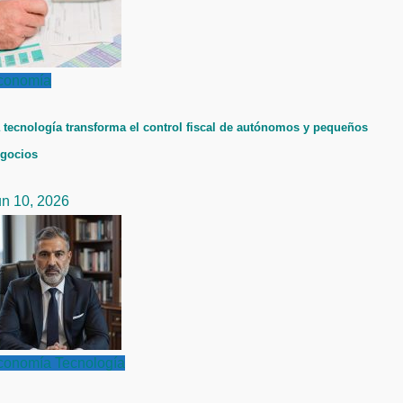
conomía
 tecnología transforma el control fiscal de autónomos y pequeños
gocios
un 10, 2026
conomía
Tecnología