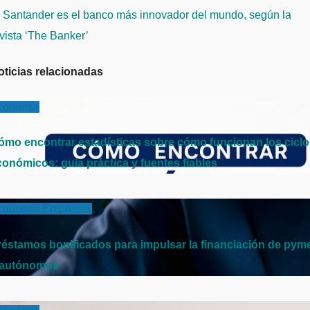
ntradas
l Santander es el banco más innovador del mundo, según la
vista ‘The Banker’
oticias relacionadas
conomía
ómo encontrar estadísticas sobre cómo funcionan los cicl
conómicos: guía práctica y fuentes fiables
conomía
Empresas
réstamos bonificados para impulsar la financiación de pym
 autónomos