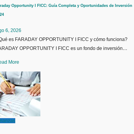
raday Opportunity I FICC: Guía Completa y Oportunidades de Inversión
24
go 6, 2026
Qué es FARADAY OPPORTUNITY I FICC y cómo funciona?
ARADAY OPPORTUNITY I FICC es un fondo de inversión…
ead More
inanzas