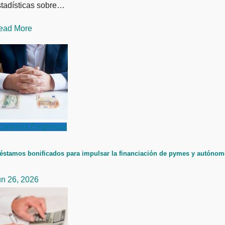
stadísticas sobre…
ead More
conomía
Empresas
éstamos bonificados para impulsar la financiación de pymes y autóno
un 26, 2026