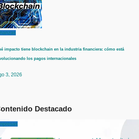
inanzas
é impacto tiene blockchain en la industria financiera: cómo está
volucionando los pagos internacionales
go 3, 2026
ontenido Destacado
mpresas