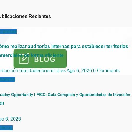
ublicaciones Recientes
mpresas
mo realizar auditorías internas para establecer territorios
omerciales de forma eficiente
edacción realidadeconomica.es
Ago 6, 2026
0 Comments
inanzas
raday Opportunity I FICC: Guía Completa y Oportunidades de Inversión
24
go 6, 2026
ticias