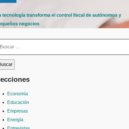
conomía
a tecnología transforma el control fiscal de autónomos y
equeños negocios
scar:
ecciones
Economía
Educación
Empresas
Energía
Entrevistas