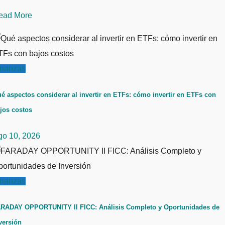
ead More
inanzas
é aspectos considerar al invertir en ETFs: cómo invertir en ETFs con
jos costos
go 10, 2026
inanzas
RADAY OPPORTUNITY II FICC: Análisis Completo y Oportunidades de
versión