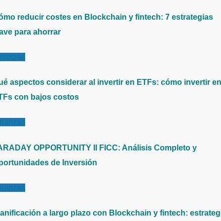
ómo reducir costes en Blockchain y fintech: 7 estrategias
lave para ahorrar
inanzas
ué aspectos considerar al invertir en ETFs: cómo invertir e
TFs con bajos costos
inanzas
ARADAY OPPORTUNITY II FICC: Análisis Completo y
portunidades de Inversión
inanzas
anificación a largo plazo con Blockchain y fintech: estrateg