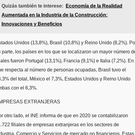
Quizás también te interese:
Economía de la Realidad
Aumentada en la Industria de la Construcción:
Innovaciones y Beneficios
tados Unidos (13,8%), Brasil (10,8%) y Reino Unido (8,2%). Po
 parte, los países en los que se localizaron un mayor número d
liales fueron Portugal (13,1%), Francia (9,1%) e Italia (7,2%). En 
e respecta al número de personas ocupadas, Brasil tuvo el
,3% del total, México el 7,3%, Estados Unidos y Reino Unido
mbas con el 6,3%.
MPRESAS EXTRANJERAS
r otro lado, el INE informa de que en 2020 se contabilizaron
.722 filiales de empresas extranjeras en los sectores de
dustria, Comercio y Servicios de mercado no financieros. Estas