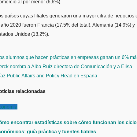
mercio al por menor (6,6%).
s países cuyas filiales generaron una mayor cifra de negocios 
 año 2020 fueron Francia (17,5% del total), Alemania (14,9%) y
stados Unidos (13,2%).
avegación
os alumnos que hacen prácticas en empresas ganan un 6% má
e
rck nombra a Alba Ruiz directora de Comunicación y a Elisa
ntradas
az Public Affairs and Policy Head en España
oticias relacionadas
conomía
ómo encontrar estadísticas sobre cómo funcionan los cicl
conómicos: guía práctica y fuentes fiables