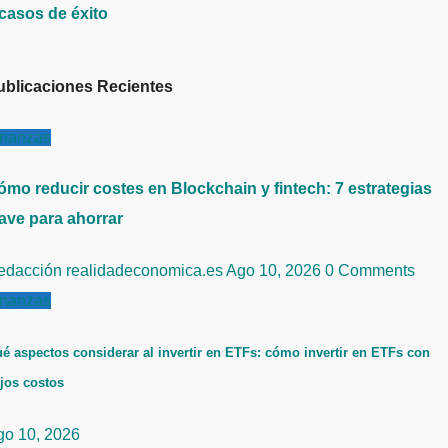
 casos de éxito
ublicaciones Recientes
inanzas
ómo reducir costes en Blockchain y fintech: 7 estrategias
lave para ahorrar
edacción realidadeconomica.es
Ago 10, 2026
0 Comments
inanzas
é aspectos considerar al invertir en ETFs: cómo invertir en ETFs con
jos costos
go 10, 2026