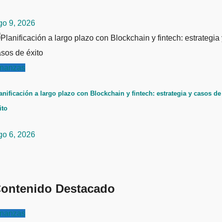
go 9, 2026
inanzas
anificación a largo plazo con Blockchain y fintech: estrategia y casos de
ito
go 6, 2026
ontenido Destacado
inanzas