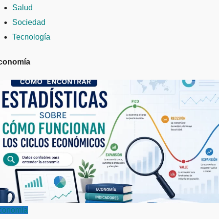
Salud
Sociedad
Tecnología
conomía
conomía