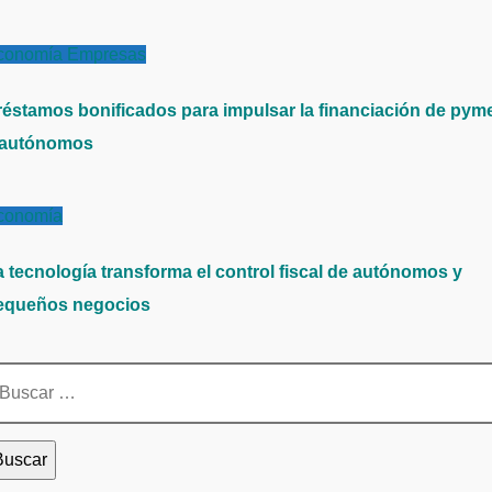
conomía
Empresas
réstamos bonificados para impulsar la financiación de pym
 autónomos
conomía
a tecnología transforma el control fiscal de autónomos y
equeños negocios
scar: