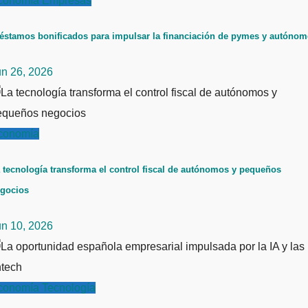
conomía
Empresas
éstamos bonificados para impulsar la financiación de pymes y autóno
un 26, 2026
conomía
 tecnología transforma el control fiscal de autónomos y pequeños
gocios
un 10, 2026
conomía
Tecnología