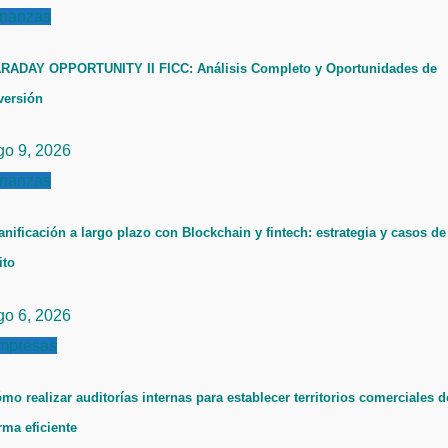
inanzas
RADAY OPPORTUNITY II FICC: Análisis Completo y Oportunidades de
versión
go 9, 2026
inanzas
anificación a largo plazo con Blockchain y fintech: estrategia y casos de
ito
go 6, 2026
mpresas
mo realizar auditorías internas para establecer territorios comerciales d
rma eficiente