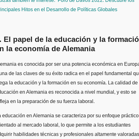
izás también te interese:
Foro de Davos 2022: Descubre los
incipales Hitos en el Desarrollo de Políticas Globales
. El papel de la educación y la formaci
n la economía de Alemania
lemania es conocida por ser una potencia económica en Europ
una de las claves de su éxito radica en el papel fundamental q
ega la educación y la formación en su economía. La calidad de 
ucación en Alemania es reconocida a nivel mundial, y esto se
fleja en la preparación de su fuerza laboral.
 educación en Alemania se caracteriza por su enfoque práctico
ientado al mercado laboral, lo que permite a los estudiantes
quirir habilidades técnicas y profesionales altamente valorada