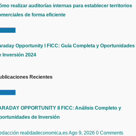
mo realizar auditorías internas para establecer territorios
omerciales de forma eficiente
inanzas
araday Opportunity I FICC: Guía Completa y Oportunidades
e Inversión 2024
ublicaciones Recientes
inanzas
ARADAY OPPORTUNITY II FICC: Análisis Completo y
portunidades de Inversión
edacción realidadeconomica.es
Ago 9, 2026
0 Comments