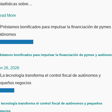
stadísticas sobre…
ead More
conomía
Empresas
éstamos bonificados para impulsar la financiación de pymes y autóno
un 26, 2026
conomía
 tecnología transforma el control fiscal de autónomos y pequeños
gocios