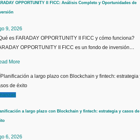
RADAY OPPORTUNITY II FICC: Análisis Completo y Oportunidades de
versión
go 9, 2026
Qué es FARADAY OPPORTUNITY II FICC y cómo funciona?
ARADAY OPPORTUNITY II FICC es un fondo de inversión…
ead More
inanzas
anificación a largo plazo con Blockchain y fintech: estrategia y casos de
ito
go 6, 2026