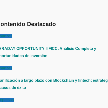
ontenido Destacado
inanzas
ARADAY OPPORTUNITY II FICC: Análisis Completo y
portunidades de Inversión
inanzas
anificación a largo plazo con Blockchain y fintech: estrateg
 casos de éxito
mpresas