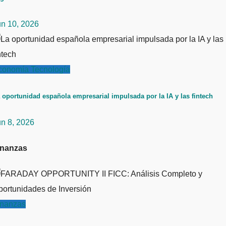
un 10, 2026
conomía
Tecnología
 oportunidad española empresarial impulsada por la IA y las fintech
un 8, 2026
inanzas
inanzas