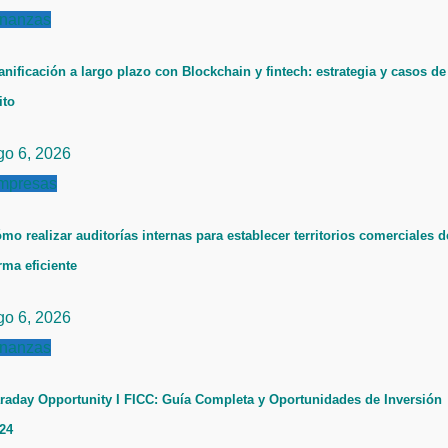
inanzas
anificación a largo plazo con Blockchain y fintech: estrategia y casos de
ito
go 6, 2026
mpresas
mo realizar auditorías internas para establecer territorios comerciales d
rma eficiente
go 6, 2026
inanzas
raday Opportunity I FICC: Guía Completa y Oportunidades de Inversión
24