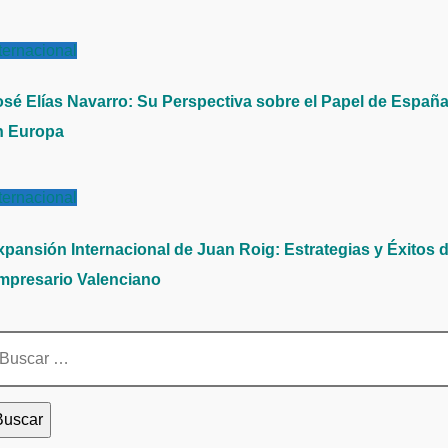
ternacional
osé Elías Navarro: Su Perspectiva sobre el Papel de Españ
n Europa
ternacional
xpansión Internacional de Juan Roig: Estrategias y Éxitos d
mpresario Valenciano
scar: