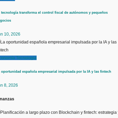
 tecnología transforma el control fiscal de autónomos y pequeños
gocios
un 10, 2026
conomía
Tecnología
 oportunidad española empresarial impulsada por la IA y las fintech
un 8, 2026
inanzas