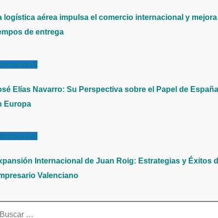
a logística aérea impulsa el comercio internacional y mejora
iempos de entrega
ternacional
osé Elías Navarro: Su Perspectiva sobre el Papel de Españ
n Europa
ternacional
xpansión Internacional de Juan Roig: Estrategias y Éxitos d
mpresario Valenciano
scar: