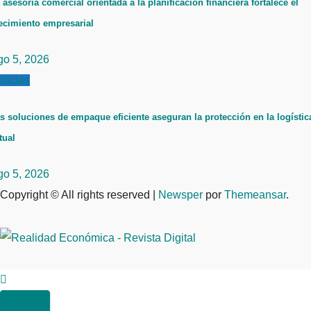
 asesoría comercial orientada a la planificación financiera fortalece el
ecimiento empresarial
go 5, 2026
ticias
s soluciones de empaque eficiente aseguran la protección en la logístic
tual
go 5, 2026
Copyright © All rights reserved
|
Newsper
por
Themeansar
.