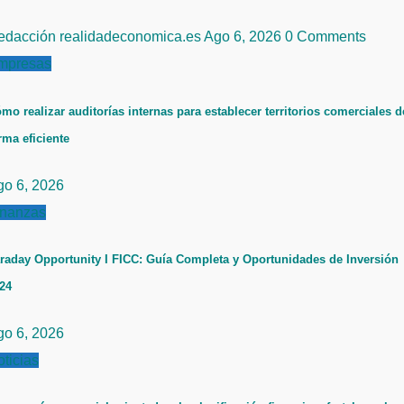
edacción realidadeconomica.es
Ago 6, 2026
0 Comments
mpresas
mo realizar auditorías internas para establecer territorios comerciales d
rma eficiente
go 6, 2026
inanzas
raday Opportunity I FICC: Guía Completa y Oportunidades de Inversión
24
go 6, 2026
ticias