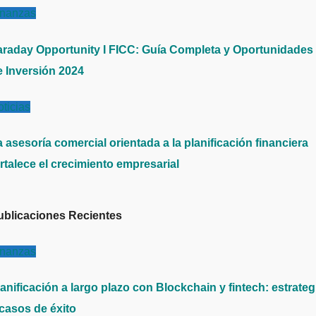
inanzas
araday Opportunity I FICC: Guía Completa y Oportunidades
e Inversión 2024
ticias
 asesoría comercial orientada a la planificación financiera
rtalece el crecimiento empresarial
ublicaciones Recientes
inanzas
anificación a largo plazo con Blockchain y fintech: estrateg
 casos de éxito