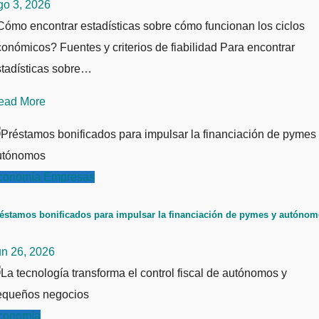
go 3, 2026
ómo encontrar estadísticas sobre cómo funcionan los ciclos
onómicos? Fuentes y criterios de fiabilidad Para encontrar
stadísticas sobre…
ead More
conomía
Empresas
éstamos bonificados para impulsar la financiación de pymes y autóno
un 26, 2026
conomía