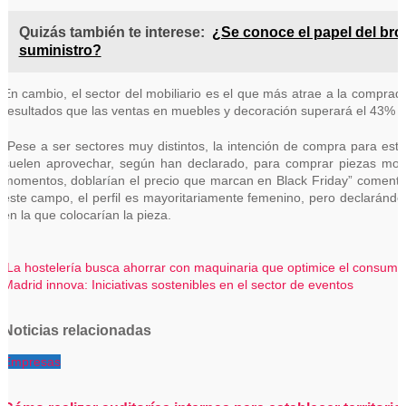
Quizás también te interese:
¿Se conoce el papel del bro
suministro?
En cambio, el sector del mobiliario es el que más atrae a la comprad
resultados que las ventas en muebles y decoración superará el 43% 
“Pese a ser sectores muy distintos, la intención de compra para es
suelen aprovechar, según han declarado, para comprar piezas mobi
momentos, doblarían el precio que marcan en Black Friday” comenta
este campo, el perfil es mayoritariamente femenino, pero declarándos
en la que colocarían la pieza.
Navegación
La hostelería busca ahorrar con maquinaria que optimice el consumo
Madrid innova: Iniciativas sostenibles en el sector de eventos
de
entradas
Noticias relacionadas
Empresas