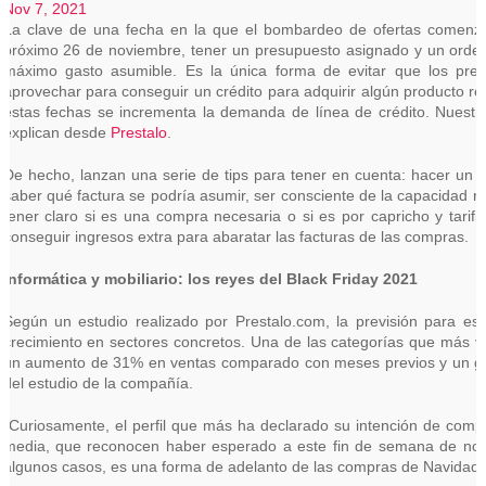
Nov 7, 2021
La clave de una fecha en la que el bombardeo de ofertas comenza
próximo 26 de noviembre, tener un presupuesto asignado y un orden 
máximo gasto asumible. Es la única forma de evitar que los pre
aprovechar para conseguir un crédito para adquirir algún producto re
estas fechas se incrementa la demanda de línea de crédito. Nuestro
explican desde
Prestalo
.
De hecho, lanzan una serie de tips para tener en cuenta: hacer un 
saber qué factura se podría asumir, ser consciente de la capacidad r
tener claro si es una compra necesaria o si es por capricho y tarifi
conseguir ingresos extra para abaratar las facturas de las compras.
Informática y mobiliario: los reyes del Black Friday 2021
Según un estudio realizado por Prestalo.com, la previsión para e
crecimiento en sectores concretos. Una de las categorías que más va 
un aumento de 31% en ventas comparado con meses previos y un ga
del estudio de la compañía.
“Curiosamente, el perfil que más ha declarado su intención de compr
media, que reconocen haber esperado a este fin de semana de novi
algunos casos, es una forma de adelanto de las compras de Navidad” 