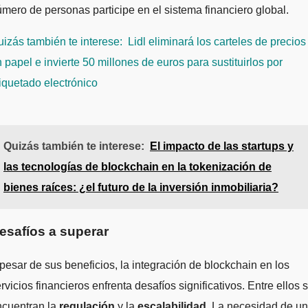
mero de personas participe en el sistema financiero global.
izás también te interese:
Lidl eliminará los carteles de precios
 papel e invierte 50 millones de euros para sustituirlos por
iquetado electrónico
Quizás también te interese:
El impacto de las startups y
las tecnologías de blockchain en la tokenización de
bienes raíces: ¿el futuro de la inversión inmobiliaria?
esafíos a superar
pesar de sus beneficios, la integración de blockchain en los
rvicios financieros enfrenta desafíos significativos. Entre ellos 
ncuentran la
regulación
y la
escalabilidad
. La necesidad de un