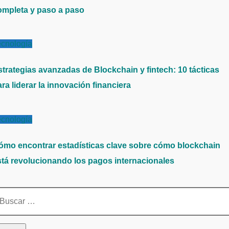
ompleta y paso a paso
ecnología
strategias avanzadas de Blockchain y fintech: 10 tácticas
ra liderar la innovación financiera
ecnología
ómo encontrar estadísticas clave sobre cómo blockchain
stá revolucionando los pagos internacionales
scar: