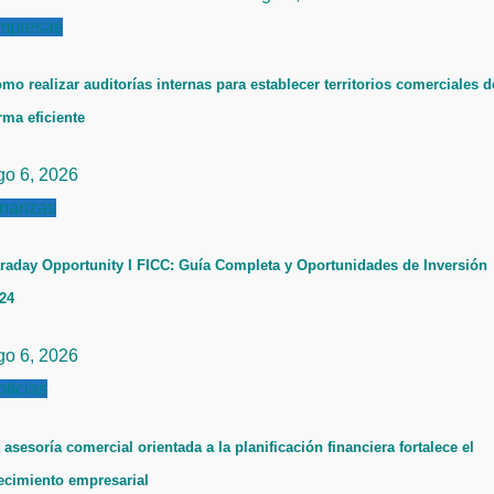
mpresas
mo realizar auditorías internas para establecer territorios comerciales d
rma eficiente
go 6, 2026
inanzas
raday Opportunity I FICC: Guía Completa y Oportunidades de Inversión
24
go 6, 2026
ticias
 asesoría comercial orientada a la planificación financiera fortalece el
ecimiento empresarial