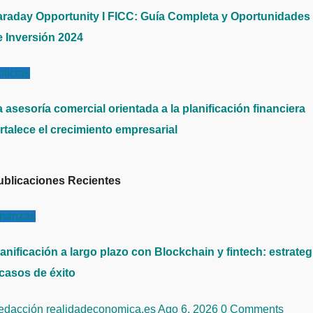
araday Opportunity I FICC: Guía Completa y Oportunidades
e Inversión 2024
ticias
 asesoría comercial orientada a la planificación financiera
rtalece el crecimiento empresarial
ublicaciones Recientes
inanzas
anificación a largo plazo con Blockchain y fintech: estrateg
 casos de éxito
edacción realidadeconomica.es
Ago 6, 2026
0 Comments