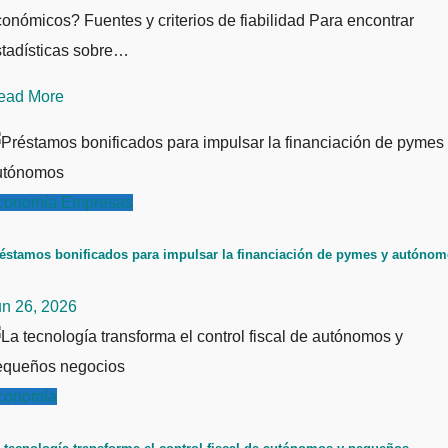
onómicos? Fuentes y criterios de fiabilidad Para encontrar
stadísticas sobre…
ead More
conomía
Empresas
éstamos bonificados para impulsar la financiación de pymes y autóno
un 26, 2026
conomía