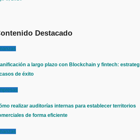
ontenido Destacado
inanzas
anificación a largo plazo con Blockchain y fintech: estrateg
 casos de éxito
mpresas
mo realizar auditorías internas para establecer territorios
omerciales de forma eficiente
inanzas