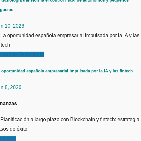
 tecnología transforma el control fiscal de autónomos y pequeños
gocios
un 10, 2026
conomía
Tecnología
 oportunidad española empresarial impulsada por la IA y las fintech
un 8, 2026
inanzas
inanzas