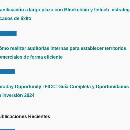
anificación a largo plazo con Blockchain y fintech: estrateg
 casos de éxito
mpresas
mo realizar auditorías internas para establecer territorios
omerciales de forma eficiente
inanzas
araday Opportunity I FICC: Guía Completa y Oportunidades
e Inversión 2024
ublicaciones Recientes