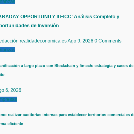
inanzas
ARADAY OPPORTUNITY II FICC: Análisis Completo y
portunidades de Inversión
edacción realidadeconomica.es
Ago 9, 2026
0 Comments
inanzas
anificación a largo plazo con Blockchain y fintech: estrategia y casos de
ito
go 6, 2026
mpresas
mo realizar auditorías internas para establecer territorios comerciales d
rma eficiente