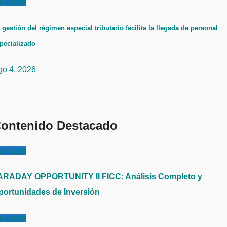
inanzas
 gestión del régimen especial tributario facilita la llegada de personal
pecializado
go 4, 2026
ontenido Destacado
inanzas
ARADAY OPPORTUNITY II FICC: Análisis Completo y
portunidades de Inversión
inanzas