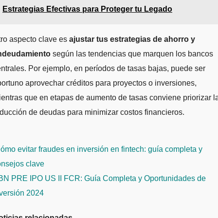
Estrategias Efectivas para Proteger tu Legado
ro aspecto clave es
ajustar tus estrategias de ahorro y
ndeudamiento
según las tendencias que marquen los bancos
ntrales. Por ejemplo, en períodos de tasas bajas, puede ser
ortuno aprovechar créditos para proyectos o inversiones,
entras que en etapas de aumento de tasas conviene priorizar l
ducción de deudas para minimizar costos financieros.
avegación
mo evitar fraudes en inversión en fintech: guía completa y
e
onsejos clave
ntradas
BN PRE IPO US II FCR: Guía Completa y Oportunidades de
nversión 2024
oticias relacionadas