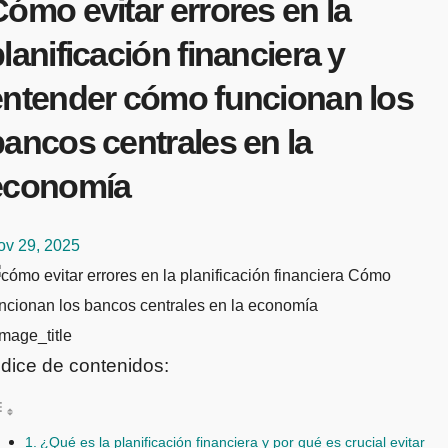
ómo evitar errores en la
lanificación financiera y
entender cómo funcionan los
ancos centrales en la
economía
ov 29, 2025
mage_title
ndice de contenidos:
¿Qué es la planificación financiera y por qué es crucial evitar