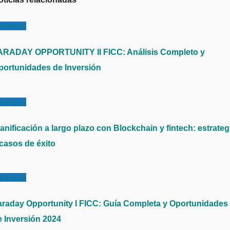
inanzas
ARADAY OPPORTUNITY II FICC: Análisis Completo y
portunidades de Inversión
inanzas
anificación a largo plazo con Blockchain y fintech: estrateg
 casos de éxito
inanzas
araday Opportunity I FICC: Guía Completa y Oportunidades
e Inversión 2024