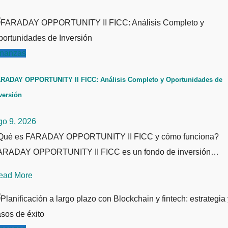
inanzas
RADAY OPPORTUNITY II FICC: Análisis Completo y Oportunidades de
versión
go 9, 2026
Qué es FARADAY OPPORTUNITY II FICC y cómo funciona?
ARADAY OPPORTUNITY II FICC es un fondo de inversión…
ead More