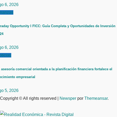
go 6, 2026
inanzas
raday Opportunity I FICC: Guía Completa y Oportunidades de Inversión
24
go 6, 2026
ticias
 asesoría comercial orientada a la planificación financiera fortalece el
ecimiento empresarial
go 5, 2026
Copyright © All rights reserved
|
Newsper
por
Themeansar
.