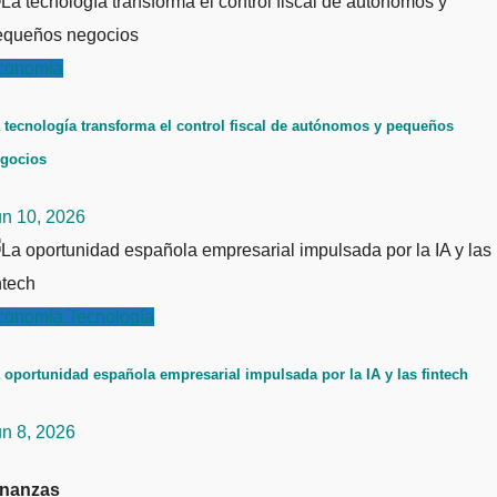
conomía
 tecnología transforma el control fiscal de autónomos y pequeños
gocios
un 10, 2026
conomía
Tecnología
 oportunidad española empresarial impulsada por la IA y las fintech
un 8, 2026
inanzas