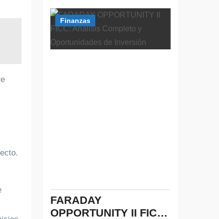
Finanzas
te
ecto.
e
FARADAY
OPPORTUNITY II FICC: