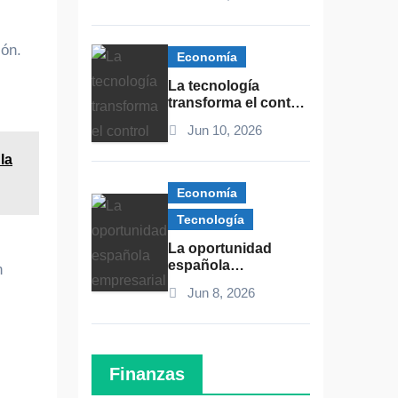
financiación de
pymes y autónomos
ión.
Economía
La tecnología
transforma el control
fiscal de autónomos
Jun 10, 2026
y pequeños
negocios
la
Economía
Tecnología
La oportunidad
española
n
empresarial
Jun 8, 2026
impulsada por la IA y
las fintech
Finanzas