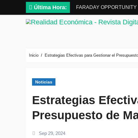
Saltar
Última Hora:
FARADAY OPPORTUNITY II FI
al
contenido
Inicio
Estrategias Efectivas para Gestionar el Presupuesto
Noticias
Estrategias Efectiv
Presupuesto de Mar
Sep 29, 2024