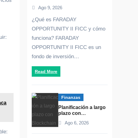
icios
Análisis Completo y
Ago 9, 2026
Oportunidades de
Inversión
¿Qué es FARADAY
OPPORTUNITY II FICC y cómo
ir:
funciona? FARADAY
OPPORTUNITY II FICC es un
fondo de inversión…
Read More
Finanzas
aca
Planificación a largo
plazo con
Blockchain y
Ago 6, 2026
fintech: estrategia y
casos de éxito
ble: