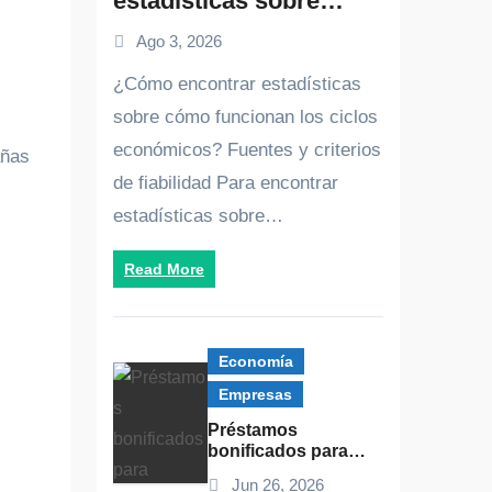
estadísticas sobre
cómo funcionan los
Ago 3, 2026
ciclos económicos:
guía práctica y fuentes
¿Cómo encontrar estadísticas
fiables
sobre cómo funcionan los ciclos
económicos? Fuentes y criterios
añas
de fiabilidad Para encontrar
estadísticas sobre…
Read More
Economía
Empresas
Préstamos
bonificados para
impulsar la
Jun 26, 2026