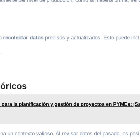
mente del nivel de producción, como la materia prima, serv
io
recolectar datos
precisos y actualizados. Esto puede inclu
.
tóricos
 para la planificación y gestión de proyectos en PYMEs: ¡S
na un contexto valioso. Al revisar datos del pasado, es posi