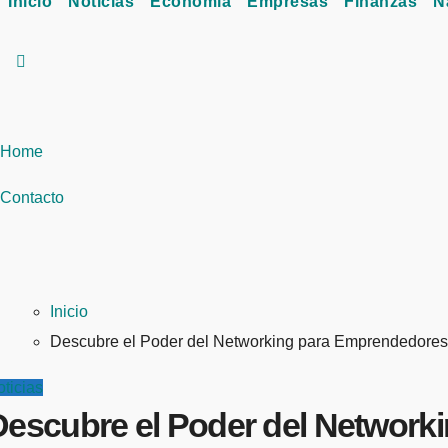
Inicio
Noticias
Economía
Empresas
Finanzas
N
Home
Contacto
Inicio
Descubre el Poder del Networking para Emprendedores e
ticias
Descubre el Poder del Networki