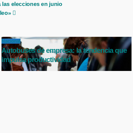
las elecciones en junio
pleo»
Nacional
Autobuses de empresa: la tendencia que
impulsa productividad