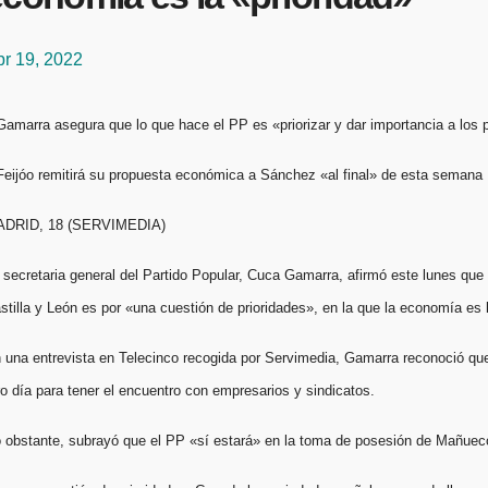
br 19, 2022
 Gamarra asegura que lo que hace el PP es «priorizar y dar importancia a los
Feijóo remitirá su propuesta económica a Sánchez «al final» de esta semana
DRID, 18 (SERVIMEDIA)
 secretaria general del Partido Popular, Cuca Gamarra, afirmó este lunes qu
stilla y León es por «una cuestión de prioridades», en la que la economía es 
 una entrevista en Telecinco recogida por Servimedia, Gamarra reconoció que
ro día para tener el encuentro con empresarios y sindicatos.
 obstante, subrayó que el PP «sí estará» en la toma de posesión de Mañueco co