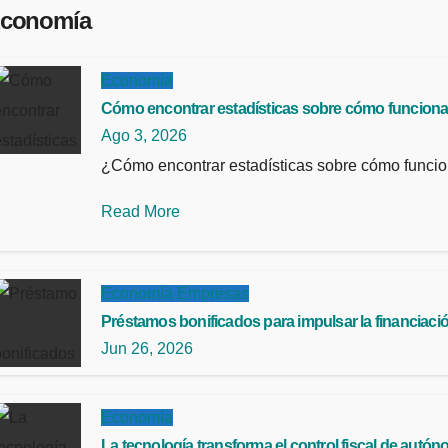
conomía
Economía
Cómo encontrar estadísticas sobre cómo funcionan 
Ago 3, 2026
¿Cómo encontrar estadísticas sobre cómo funcion
Read More
Economía
Empresas
Préstamos bonificados para impulsar la financia
Jun 26, 2026
Economía
La tecnología transforma el control fiscal de au