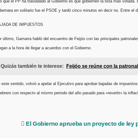
o que el PP ha trasladado al Gobierno es que gobiernen la lista más votada. 
bernara en solitario fue el PSOE y tardó cinco minutos en decir no. Entre e
AJADA DE IMPUESTOS
r último, Gamarra habló del encuentro de Feijóo con las principales patronal
ngan a la hora de llegar a acuerdos con el Gobierno.
Quizás también te interese:
Feijóo se reúne con la patrona
 este sentido, volvió a apelar al Ejecutivo para aprobar bajadas de impuestos
febrero con respecto al mismo periodo del año pasado para «revertir» la inflac
Navegación
El Gobierno aprueba un proyecto de ley par