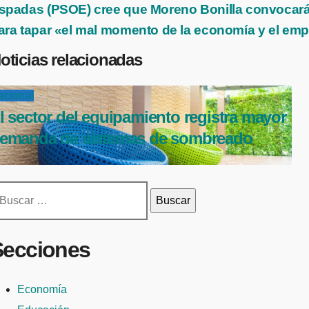
de
spadas (PSOE) cree que Moreno Bonilla convocará 
ntradas
ara tapar «el mal momento de la economía y el em
oticias relacionadas
acional
l sector del equipamiento registra mayor
emanda de sistemas de sombreado
scar:
Secciones
Economía