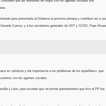
n consideró que las reuniones de Feijóo con los agentes sociales son
mana.
timando para presentarla al Gobierno la próxima semana y contribuir así a un
 y Gerardo Cuerva, y a los secretarios generales de UGT y CCOO, Pepe Álvar
 hace es «priorizar y dar importancia a los problemas de los españoles», que
cuentros con los agentes sociales.
stilla y León, para recordar que «el primer planteamiento que hizo el PP fue