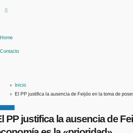
Home
Contacto
Inicio
El PP justifica la ausencia de Feijóo en la toma de po
acional
l PP justifica la ausencia de
economía es la «prioridad»