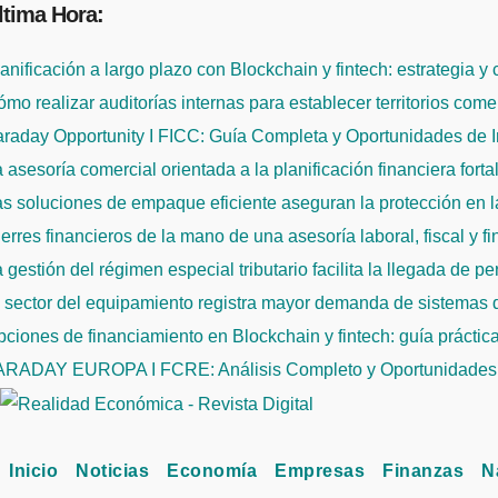
ltima Hora:
Saltar
al
anificación a largo plazo con Blockchain y fintech: estrategia y
contenido
mo realizar auditorías internas para establecer territorios come
raday Opportunity I FICC: Guía Completa y Oportunidades de 
 asesoría comercial orientada a la planificación financiera fort
s soluciones de empaque eficiente aseguran la protección en la
erres financieros de la mano de una asesoría laboral, fiscal y f
 gestión del régimen especial tributario facilita la llegada de p
l sector del equipamiento registra mayor demanda de sistemas
ciones de financiamiento en Blockchain y fintech: guía práctic
ARADAY EUROPA I FCRE: Análisis Completo y Oportunidades 
Inicio
Noticias
Economía
Empresas
Finanzas
N