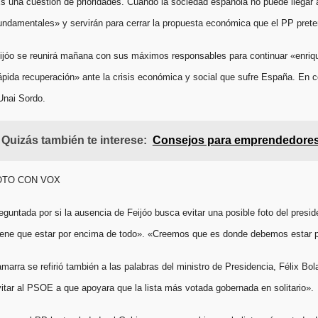
s una cuestión de prioridades. Cuando la sociedad española no puede llegar a
undamentales» y servirán para cerrar la propuesta económica que el PP preten
ijóo se reunirá mañana con sus máximos responsables para continuar «enriquec
ápida recuperación» ante la crisis económica y social que sufre España. En
Unai Sordo.
Quizás también te interese:
Consejos para emprendedores
OTO CON VOX
eguntada por si la ausencia de Feijóo busca evitar una posible foto del presi
iene que estar por encima de todo». «Creemos que es donde debemos estar por
marra se refirió también a las palabras del ministro de Presidencia, Félix Bo
vitar al PSOE a que apoyara que la lista más votada gobernada en solitario».