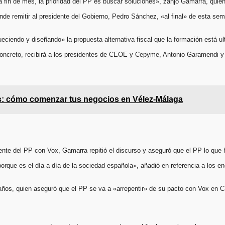
 fin de mes, la prioridad del PP es buscar soluciones», zanjó Gamarra, quie
de remitir al presidente del Gobierno, Pedro Sánchez, «al final» de esta se
iendo y diseñando» la propuesta alternativa fiscal que la formación está ul
 concreto, recibirá a los presidentes de CEOE y Cepyme, Antonio Garamendi
: cómo comenzar tus negocios en Vélez-Málaga
dente del PP con Vox, Gamarra repitió el discurso y aseguró que el PP lo que
que es el día a día de la sociedad española», añadió en referencia a los en
laños, quien aseguró que el PP se va a «arrepentir» de su pacto con Vox en Ca