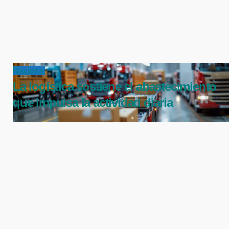
Nacional
La logística sostiene el abastecimiento
que impulsa la actividad diaria