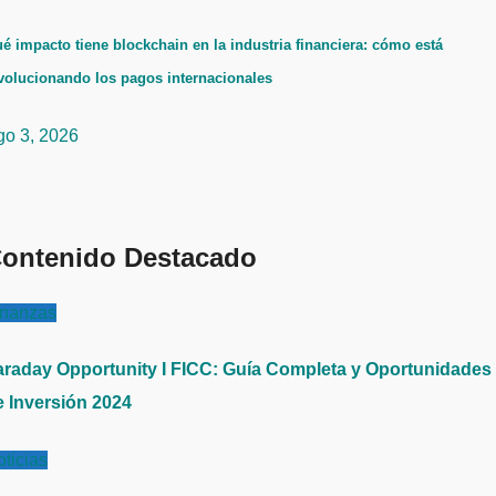
é impacto tiene blockchain en la industria financiera: cómo está
volucionando los pagos internacionales
go 3, 2026
ontenido Destacado
inanzas
araday Opportunity I FICC: Guía Completa y Oportunidades
e Inversión 2024
ticias