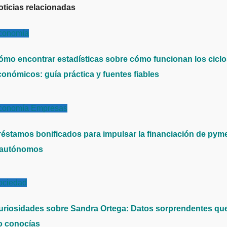
oticias relacionadas
conomía
ómo encontrar estadísticas sobre cómo funcionan los cicl
conómicos: guía práctica y fuentes fiables
conomía
Empresas
réstamos bonificados para impulsar la financiación de pym
 autónomos
ociedad
uriosidades sobre Sandra Ortega: Datos sorprendentes qu
o conocías