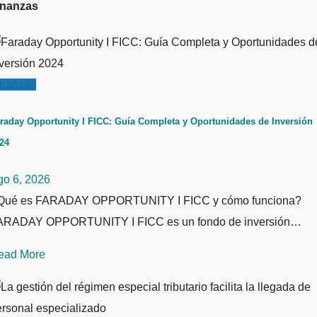
inanzas
inanzas
raday Opportunity I FICC: Guía Completa y Oportunidades de Inversión
24
go 6, 2026
Qué es FARADAY OPPORTUNITY I FICC y cómo funciona?
ARADAY OPPORTUNITY I FICC es un fondo de inversión…
ead More