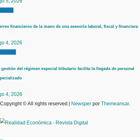
go 5, 2026
ticias
erres financieros de la mano de una asesoría laboral, fiscal y financiera
go 4, 2026
inanzas
 gestión del régimen especial tributario facilita la llegada de personal
pecializado
go 4, 2026
Copyright © All rights reserved
|
Newsper
por
Themeansar
.