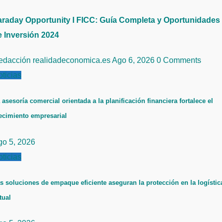
araday Opportunity I FICC: Guía Completa y Oportunidades
e Inversión 2024
edacción realidadeconomica.es
Ago 6, 2026
0 Comments
ticias
 asesoría comercial orientada a la planificación financiera fortalece el
ecimiento empresarial
go 5, 2026
ticias
s soluciones de empaque eficiente aseguran la protección en la logístic
tual